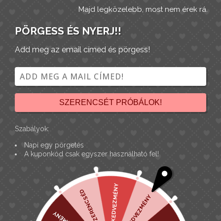
Majd legközelebb, most nem érek rá.
PÖRGESS ÉS NYERJ!!
Add meg az email címed és pörgess!
Keresés
Search
SZERENCSÉT PRÓBÁLOK!
for:
Szabályok:
Keresés
Napi egy pörgetés
A kuponkód csak egyszer használható fel!
Szűrés ár szerint
1% KEDVEZMÉNY
MA NINCS SZERENCSÉD
5% KEDVEZMÉNY
Min
Max