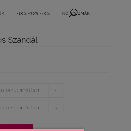
ŐK
-20% -30% -40%
NŐI CSIZMÁK
s Szandál
SSZ EGY LEHETŐSÉGET
SSZ EGY LEHETŐSÉGET