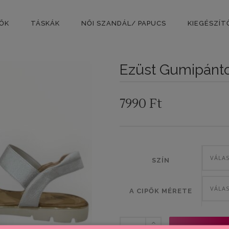
PŐK
TÁSKÁK
NŐI SZANDÁL/ PAPUCS
KIEGÉSZÍT
Ezüst Gumipánto
7990
Ft
VÁLA
SZÍN
VÁLA
A CIPŐK MÉRETE
Ezüst