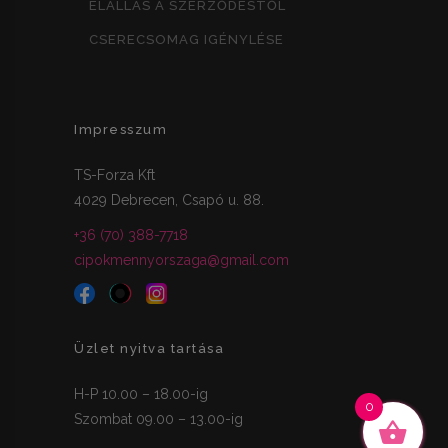
ELÁLLÁS A SZERZŐDÉSTŐL
CSERECSOMAG IGÉNYLÉSE
Impresszum
TS-Forza Kft
4029 Debrecen, Csapó u. 88.
+36 (70) 388-7718
cipokmennyorszaga@gmail.com
Üzlet nyitva tartása
H-P 10.00 – 18.00-ig
0
Szombat 09.00 – 13.00-ig