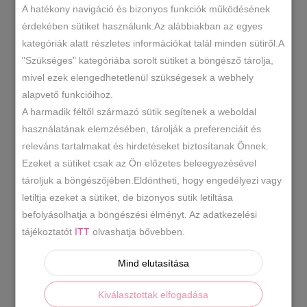
A hatékony navigáció és bizonyos funkciók működésének
MÉRETE
érdekében sütiket használunk.Az alábbiakban az egyes
kategóriák alatt részletes információkat talál minden sütiről.A
Köves
"Szükséges" kategóriába sorolt sütiket a böngésző tárolja,
KOSÁRBA TESZEM
Lábujjközös
mivel ezek elengedhetetlenül szükségesek a webhely
Papucs
alapvető funkcióihoz.
Több
A harmadik féltől származó sütik segítenek a weboldal
GL38
SKU
Színben
használatának elemzésében, tárolják a preferenciáit és
2026 Tavasz
Műbőr papucs
Női
,
,
mennyiség
releváns tartalmakat és hirdetéseket biztosítanak Önnek.
KATEGÓRIÁK
szandál/ Papucs
Ezeket a sütiket csak az Ön előzetes beleegyezésével
tároljuk a böngészőjében.Eldöntheti, hogy engedélyezi vagy
CÍMKÉK
letiltja ezeket a sütiket, de bizonyos sütik letiltása
befolyásolhatja a böngészési élményt. Az adatkezelési
tájékoztatót
ITT
olvashatja bővebben.
LEÍRÁS
Mind elutasítása
TOVÁBBI INFORMÁCIÓK
Kiválasztottak elfogadása
Kényelmes köves lábujjközös papucs.