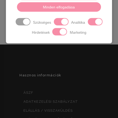
Származási hely:
EU
Anyaga:
szintetikus
Szín:
Minden elfogadása
fehér,fekete
Talp:
1,5 cm
Sarok:
2,5
Méretek:
36-
22,5 cm
37-
23 cm
38-
23,5 cm
39-
24 cm
Szükséges
Analitika
40-
24,5 cm
41-
25 cm
Hirdetések
Marketing
Hasznos információk
ÁSZF
ADATKEZELÉSI SZABÁLYZAT
ELÁLLÁS / VISSZAKÜLDÉS