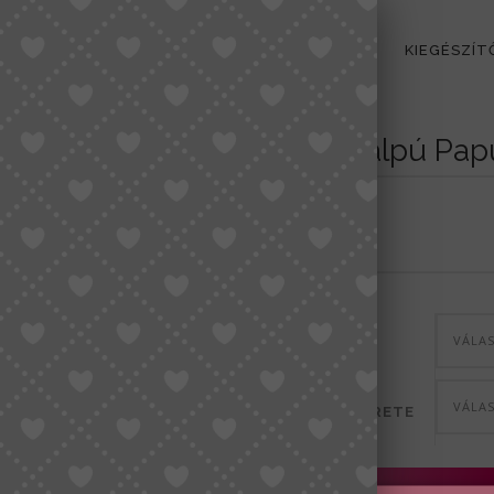
PŐK
TÁSKÁK
NŐI SZANDÁL/ PAPUCS
KIEGÉSZÍT
Emelt Talpú Pap
11990
Ft
VÁLA
SZÍN
VÁLA
A CIPŐK MÉRETE
Emelt