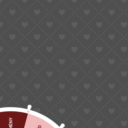
KEZDŐLAP
2026 TAVASZ
NŐI CI