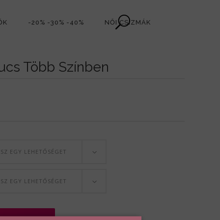
ŐK
-20% -30% -40%
NŐI CSIZMÁK
ucs Több Színben
SSZ EGY LEHETŐSÉGET
SSZ EGY LEHETŐSÉGET