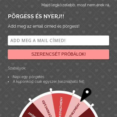
Majd legközelebb, most nem érek rá.
PÖRGESS ÉS NYERJ!!
Add meg az email címed és pörgess!
-31%
SZERENCSÉT PRÓBÁLOK!
Szabályok:
Napi egy pörgetés
A kuponkód csak egyszer használható fel!
1% KEDVEZMÉNY
MA NINCS SZERENCSÉD
5% KEDVEZMÉNY