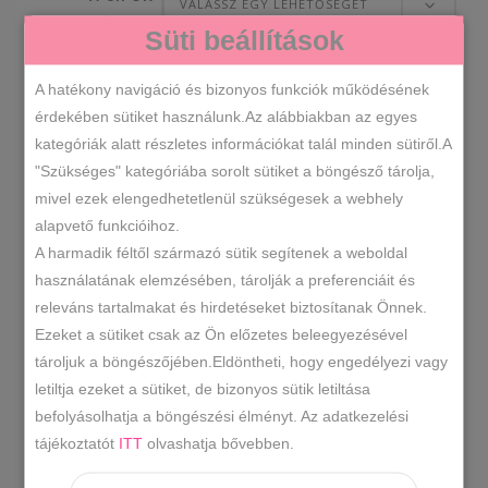
VÁLASSZ EGY LEHETŐSÉGET
MÉRETE
Süti beállítások
VÁLASSZ EGY LEHETŐSÉGET
A hatékony navigáció és bizonyos funkciók működésének
SZÍN
érdekében sütiket használunk.Az alábbiakban az egyes
kategóriák alatt részletes információkat talál minden sütiről.A
"Szükséges" kategóriába sorolt sütiket a böngésző tárolja,
Magassarkú
KOSÁRBA TESZEM
mivel ezek elengedhetetlenül szükségesek a webhely
bokapántos
alapvető funkcióihoz.
szandál
A harmadik féltől származó sütik segítenek a weboldal
több
6280
SKU
használatának elemzésében, tárolják a preferenciáit és
színben
releváns tartalmakat és hirdetéseket biztosítanak Önnek.
Műbőr szandál
Női szandál/
,
mennyiség
KATEGÓRIÁK
Ezeket a sütiket csak az Ön előzetes beleegyezésével
Papucs
tároljuk a böngészőjében.Eldöntheti, hogy engedélyezi vagy
arany magassarkú szandál
aray
,
letiltja ezeket a sütiket, de bizonyos sütik letiltása
szandál
ezüst magassarkú
,
CÍMKÉK
befolyásolhatja a böngészési élményt. Az adatkezelési
szandál
ezüst szandál
,
tájékoztatót
ITT
olvashatja bővebben.