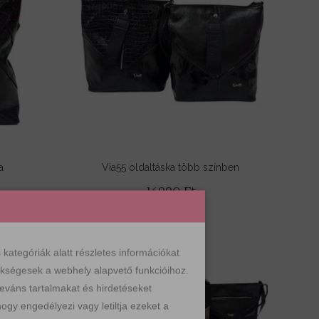
a
Via55 oldaltáska több színben
16990
Ft
ategóriák alatt részletes információkat
zükségesek a webhely alapvető funkcióihoz.
leváns tartalmakat és hirdetéseket
ogy engedélyezi vagy letiltja ezeket a