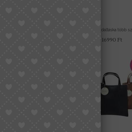
e váll-oldaltáska több színben
Prestige oldaltáska több s
Original
Current
15990
Ft
16990
Ft
19990
Ft
price
price
was:
is:
19990 Ft.
15990 Ft.
-25%