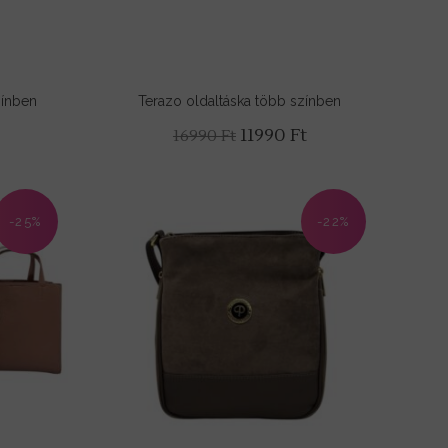
zínben
Terazo oldaltáska több színben
Original
Current
11990
Ft
16990
Ft
price
price
was:
is:
16990 Ft.
11990 Ft.
-25%
-22%