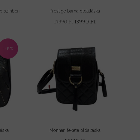
bb színben
Prestige barna oldaltáska
l
Current
Original
Current
13990
Ft
17990
Ft
price
price
price
is:
was:
is:
.
11990 Ft.
17990 Ft.
13990 Ft.
-18%
táska
Monnari fekete oldaltáska