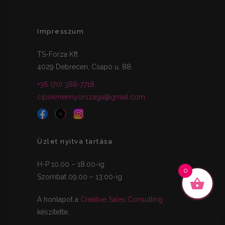
Impresszum
TS-Forza Kft
4029 Debrecen, Csapó u. 88.
+36 (70) 388-7718
cipokmennyorszaga@gmail.com
Üzlet nyitva tartása
H-P 10.00 – 18.00-ig
0
Szombat 09.00 – 13.00-ig
A honlapot a
Creative Sales Consulting
készítette.