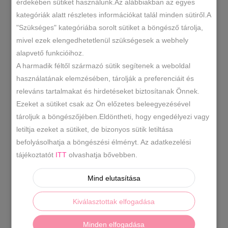
érdekében sütiket használunk.Az alábbiakban az egyes
fekete-
kategóriák alatt részletes információkat talál minden sütiről.A
grafit
KOSÁRBA TESZEM
"Szükséges" kategóriába sorolt sütiket a böngésző tárolja,
oldaltáska
mivel ezek elengedhetetlenül szükségesek a webhely
mennyiség
alapvető funkcióihoz.
19060
SKU
A harmadik féltől származó sütik segítenek a weboldal
használatának elemzésében, tárolják a preferenciáit és
2025 Ősz/Tél
Oldaltáska/
,
KATEGÓRIÁK
releváns tartalmakat és hirdetéseket biztosítanak Önnek.
Crossbody
Táskák
,
Ezeket a sütiket csak az Ön előzetes beleegyezésével
CÍMKÉK
tároljuk a böngészőjében.Eldöntheti, hogy engedélyezi vagy
letiltja ezeket a sütiket, de bizonyos sütik letiltása
befolyásolhatja a böngészési élményt. Az adatkezelési
LEÍRÁS
tájékoztatót
ITT
olvashatja bővebben.
TOVÁBBI INFORMÁCIÓK
Mind elutasítása
Divatos oldaltáska.Egy rekeszes,hátul
Kiválasztottak elfogadása
cipzáras zseb.
Anyaga:
rostbőr
Származási
Minden elfogadása
hely:
EU
Szín:
fekete-grafit.
Méret:
Szé 28,5