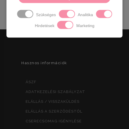
x Ma 29,5 x Mé 9,5 cm
Szükséges
Analitika
Hirdetések
Marketing
Hasznos információk
ÁSZF
ADATKEZELÉSI SZABÁLYZAT
ELÁLLÁS / VISSZAKÜLDÉS
ELÁLLÁS A SZERZŐDÉSTŐL
CSERECSOMAG IGÉNYLÉSE