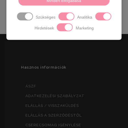
Minden elfogadása
Méret:
Szé 25 x Ma 26,5 x Mé 2 cm (bővítve
6 cm)
Szükséges
Analitika
Hirdetések
Marketing
Hasznos információk
ÁSZF
ADATKEZELÉSI SZABÁLYZAT
ELÁLLÁS / VISSZAKÜLDÉS
ELÁLLÁS A SZERZŐDÉSTŐL
CSERECSOMAG IGÉNYLÉSE