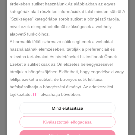
oldaltáska
érdekében sütiket használunk.Az alábbiakban az egyes
KOSÁRBA TESZEM
mennyiség
kategóriák alatt részletes információkat talál minden sütiről.A
"Szükséges" kategóriába sorolt sütiket a böngésző tárolja,
mivel ezek elengedhetetlenül szükségesek a webhely
m274-0
SKU
alapvető funkcióihoz.
-20% -30% -40%
2025 Ősz/Tél
,
,
A harmadik féltől származó sütik segítenek a weboldal
KATEGÓRIÁK
Oldaltáska/ Crossbody
Táskák
,
használatának elemzésében, tárolják a preferenciáit és
prestige m274-0
prestige
releváns tartalmakat és hirdetéseket biztosítanak Önnek.
,
CÍMKÉK
oldaltáska
Ezeket a sütiket csak az Ön előzetes beleegyezésével
tároljuk a böngészőjében.Eldöntheti, hogy engedélyezi vagy
letiltja ezeket a sütiket, de bizonyos sütik letiltása
befolyásolhatja a böngészési élményt. Az adatkezelési
LEÍRÁS
tájékoztatót
ITT
olvashatja bővebben.
TOVÁBBI INFORMÁCIÓK
Mind elutasítása
Divatos oldaltáska.Egy rekeszes.A mélysége
Kiválasztottak elfogadása
bővíthető cipzár segítségével.
Anyaga:
rostbőr
Származási hely:
EU
Szín:
barna.