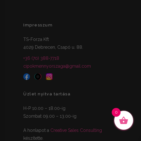
Impresszum
TS-Forza Kft
4029 Debrecen, Csapó u. 88.
+36 (70) 388-7718
cipokmennyorszaga@gmail.com
Üzlet nyitva tartása
H-P 10.00 – 18.00-ig
0
Szombat 09.00 – 13.00-ig
A honlapot a
Creative Sales Consulting
készítette.