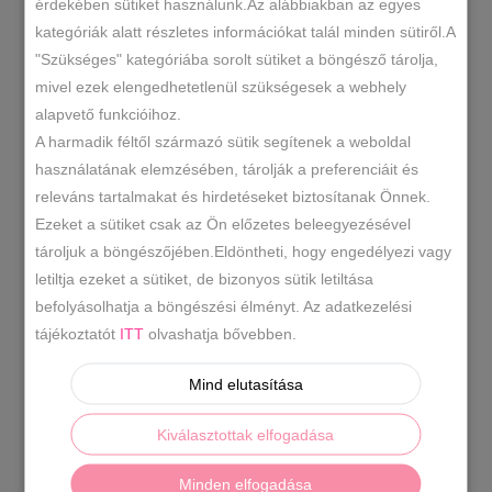
érdekében sütiket használunk.Az alábbiakban az egyes
fekete
kategóriák alatt részletes információkat talál minden sütiről.A
oldaltáska
KOSÁRBA TESZEM
"Szükséges" kategóriába sorolt sütiket a böngésző tárolja,
mennyiség
mivel ezek elengedhetetlenül szükségesek a webhely
alapvető funkcióihoz.
m5430
SKU
A harmadik féltől származó sütik segítenek a weboldal
használatának elemzésében, tárolják a preferenciáit és
2025 Ősz/Tél
Oldaltáska/
,
KATEGÓRIÁK
releváns tartalmakat és hirdetéseket biztosítanak Önnek.
Crossbody
Táskák
,
Ezeket a sütiket csak az Ön előzetes beleegyezésével
CÍMKÉK
tároljuk a böngészőjében.Eldöntheti, hogy engedélyezi vagy
letiltja ezeket a sütiket, de bizonyos sütik letiltása
befolyásolhatja a böngészési élményt. Az adatkezelési
LEÍRÁS
tájékoztatót
ITT
olvashatja bővebben.
TOVÁBBI INFORMÁCIÓK
Mind elutasítása
Divatos kisméretű oldaltáska,állítható
Kiválasztottak elfogadása
pánttal.Két rekeszes.
Anyaga:
rostbőr
Minden elfogadása
Származási hely:
EU
Szín:
fekete.
Méret: