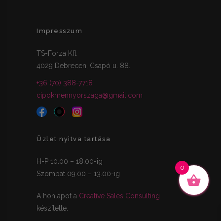
Impresszum
TS-Forza Kft
4029 Debrecen, Csapó u. 88.
+36 (70) 388-7718
cipokmennyorszaga@gmail.com
Üzlet nyitva tartása
H-P 10.00 – 18.00-ig
0
Szombat 09.00 – 13.00-ig
A honlapot a
Creative Sales Consulting
készítette.