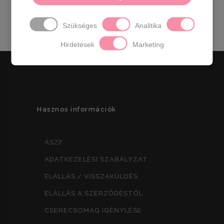
Szé 17 x Ma 21,5 x Mé 8 cm
Szükséges
Analitika
Hirdetések
Marketing
Hasznos információk
ÁSZF
ADATKEZELÉSI SZABÁLYZAT
ELÁLLÁS / VISSZAKÜLDÉS
ELÁLLÁS A SZERZŐDÉSTŐL
CSERECSOMAG IGÉNYLÉSE