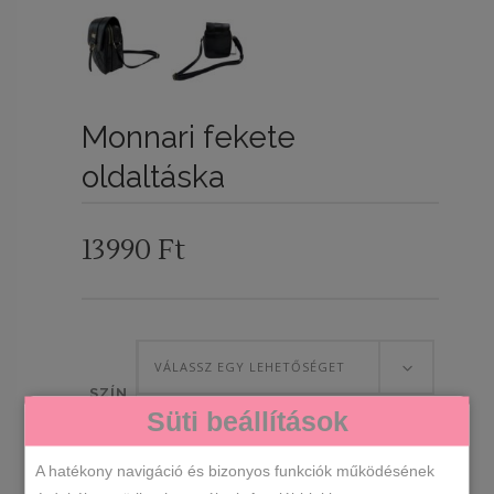
Monnari fekete
oldaltáska
13990
Ft
VÁLASSZ EGY LEHETŐSÉGET
SZÍN
Süti beállítások
A hatékony navigáció és bizonyos funkciók működésének
Monnari