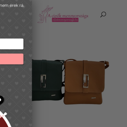
Majd legközelebb, most nem érek rá.
PÖRGESS ÉS NYERJ!!
Add meg az email címed és pörgess!
SZERENCSÉT PRÓBÁLOK!
Szabályok:
Napi egy pörgetés
A kuponkód csak egyszer használható fel!
1% KEDVEZMÉNY
MA NINCS SZERENCSÉD
5% KEDVEZMÉNY