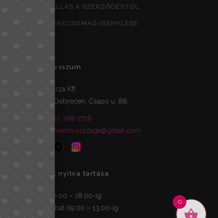
ELÁLLÁS A SZERZŐDÉSTŐL
CSERECSOMAG IGÉNYLÉSE
Impresszum
TS-Forza Kft
4029 Debrecen, Csapó u. 88.
+36 (70) 388-7718
cipokmennyorszaga@gmail.com
Üzlet nyitva tartása
H-P 10.00 – 18.00-ig
0
Szombat 09.00 – 13.00-ig