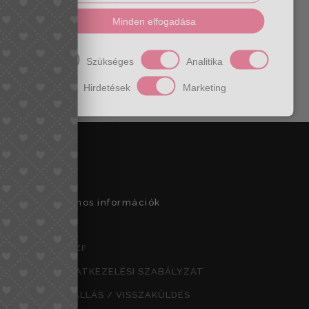
segítségével.
Származási hely:
Minden elfogadása
Lengyelország
Szín:
zöld,csau barna.
Anyaga:
rostbőr
Méret:
szé 19 x ma 20,5 x
Szükséges
Analitika
mé 2-5 cm
Hirdetések
Marketing
Hasznos információk
ÁSZF
ADATKEZELÉSI SZABÁLYZAT
ELÁLLÁS / VISSZAKÜLDÉS