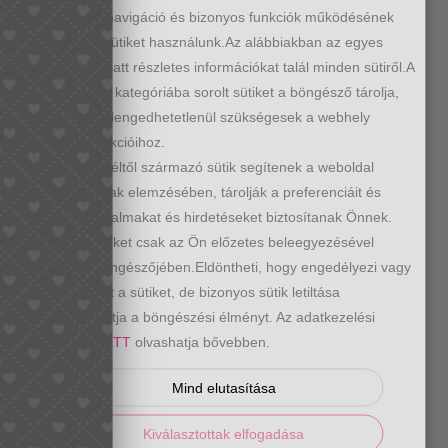
oldaltáska
A hatékony navigáció és bizonyos funkciók működésének
több
érdekében sütiket használunk.Az alábbiakban az egyes
KOSÁRBA TESZEM
színben
kategóriák alatt részletes információkat talál minden sütiről.A
mennyiség
"Szükséges" kategóriába sorolt sütiket a böngésző tárolja,
mivel ezek elengedhetetlenül szükségesek a webhely
N/A
SKU
alapvető funkcióihoz.
Oldaltáska/ Crossbody
Táskák
,
KATEGÓRIÁK
A harmadik féltől származó sütik segítenek a weboldal
használatának elemzésében, tárolják a preferenciáit és
barna oldaltáska
csau barna
,
releváns tartalmakat és hirdetéseket biztosítanak Önnek.
oldaltáska
zöld oldaltáska
,
,
CÍMKÉK
Ezeket a sütiket csak az Ön előzetes beleegyezésével
zöld táska
tároljuk a böngészőjében.Eldöntheti, hogy engedélyezi vagy
letiltja ezeket a sütiket, de bizonyos sütik letiltása
befolyásolhatja a böngészési élményt. Az adatkezelési
LEÍRÁS
tájékoztatót
ITT
olvashatja bővebben.
TOVÁBBI INFORMÁCIÓK
Mind elutasítása
Divatos oldaltáska. Egy rekeszes,elöl és hátul
Kiválasztottak elfogadása
cipzáras zseb.Az oldala bővíthető a cipzár