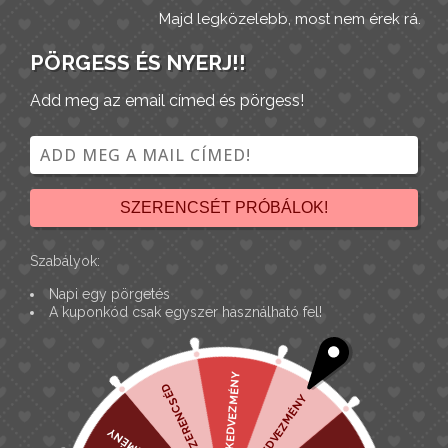
Majd legközelebb, most nem érek rá.
PÖRGESS ÉS NYERJ!!
Add meg az email címed és pörgess!
Keresés
Search
SZERENCSÉT PRÓBÁLOK!
for:
Szabályok:
Keresés
Napi egy pörgetés
A kuponkód csak egyszer használható fel!
Szűrés ár szerint
1% KEDVEZMÉNY
MA NINCS SZERENCSÉD
5% KEDVEZMÉNY
Min
Max