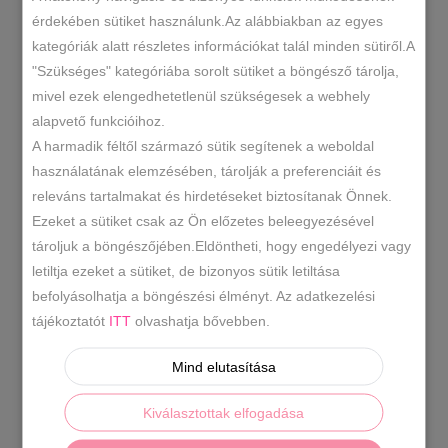
érdekében sütiket használunk.Az alábbiakban az egyes
kategóriák alatt részletes információkat talál minden sütiről.A
Inuovo
KOSÁRBA TESZEM
"Szükséges" kategóriába sorolt sütiket a böngésző tárolja,
fekete
mivel ezek elengedhetetlenül szükségesek a webhely
bőr
alapvető funkcióihoz.
szandál
A96040
SKU
A harmadik féltől származó sütik segítenek a weboldal
mennyiség
-20% -30% -40%
Bőr szandál
Női
,
,
használatának elemzésében, tárolják a preferenciáit és
KATEGÓRIÁK
szandál/ Papucs
releváns tartalmakat és hirdetéseket biztosítanak Önnek.
Ezeket a sütiket csak az Ön előzetes beleegyezésével
fekete szandál
inuovo fekete
,
CÍMKÉK
tároljuk a böngészőjében.Eldöntheti, hogy engedélyezi vagy
letiltja ezeket a sütiket, de bizonyos sütik letiltása
befolyásolhatja a böngészési élményt. Az adatkezelési
LEÍRÁS
tájékoztatót
ITT
olvashatja bővebben.
TOVÁBBI INFORMÁCIÓK
Mind elutasítása
Divatos bőr szandál.
Származási
Kiválasztottak elfogadása
hely:
EU
Anyaga:
bőr
Szín:
fekete
Talp