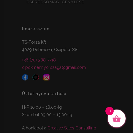
CSERECSOMAG IGÉNYLÉSE
Impresszum
TS-Forza Kft
4029 Debrecen, Csapó u. 88.
+36 (70) 388-7718
cipokmennyorszaga@gmail.com
Üzlet nyitva tartása
H-P 10.00 – 18.00-ig
0
Szombat 09.00 – 13.00-ig
A honlapot a
Creative Sales Consulting