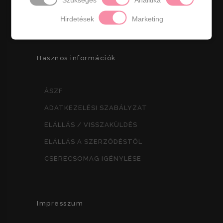
Hirdetések
Marketing
Hasznos információk
ÁSZF
ADATKEZELÉSI SZABÁLYZAT
ELÁLLÁS / VISSZAKÜLDÉS
ELÁLLÁS A SZERZŐDÉSTŐL
CSERECSOMAG IGÉNYLÉSE
Impresszum