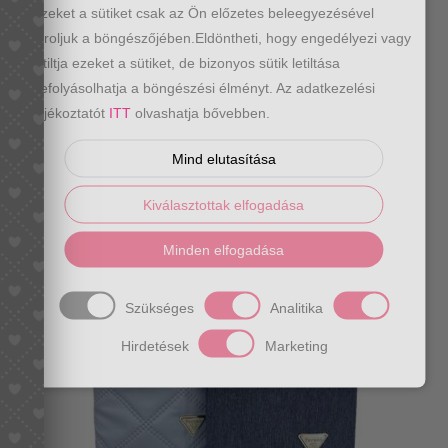
Ezeket a sütiket csak az Ön előzetes beleegyezésével
tároljuk a böngészőjében.Eldöntheti, hogy engedélyezi vagy
letiltja ezeket a sütiket, de bizonyos sütik letiltása
befolyásolhatja a böngészési élményt. Az adatkezelési
tájékoztatót
ITT
olvashatja bővebben.
Terazo kézitáska több színben
Mind elutasítása
13990
Ft
Kiválasztottak elfogadása
Minden elfogadása
Szükséges
Analitika
Hirdetések
Marketing