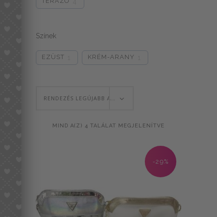
TERAZO
4
Színek
EZÜST
KRÉM-ARANY
1
1
RENDEZÉS LEGÚJABB ALAPJÁN
SORTED
MIND A(Z) 4 TALÁLAT MEGJELENÍTVE
BY
-29%
LATEST