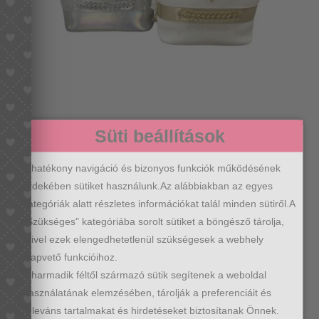
Terazo oldaltáska több színben
Süti beállítások
Original
Current
11990
Ft
16990
Ft
price
price
A hatékony navigáció és bizonyos funkciók működésének
was:
is:
érdekében sütiket használunk.Az alábbiakban az egyes
16990 Ft.
11990 Ft.
kategóriák alatt részletes információkat talál minden sütiről.A
"Szükséges" kategóriába sorolt sütiket a böngésző tárolja,
mivel ezek elengedhetetlenül szükségesek a webhely
alapvető funkcióihoz.
A harmadik féltől származó sütik segítenek a weboldal
használatának elemzésében, tárolják a preferenciáit és
releváns tartalmakat és hirdetéseket biztosítanak Önnek.