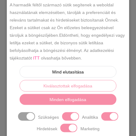
A harmadik féltől származó sütik segítenek a weboldal
pánt.
Anyaga:
rostbőr
Származási
használatának elemzésében, tárolják a preferenciáit és
hely:
Lengyelország
Szín:
ezüst,arany
releváns tartalmakat és hirdetéseket biztosítanak Önnek.
Méret:
szé 28,5 x ma 20 x mé 10 cm
Ezeket a sütiket csak az Ön előzetes beleegyezésével
tároljuk a böngészőjében.Eldöntheti, hogy engedélyezi vagy
Érdekelhetnek
letiltja ezeket a sütiket, de bizonyos sütik letiltása
befolyásolhatja a böngészési élményt. Az adatkezelési
még…
tájékoztatót
ITT
olvashatja bővebben.
Mind elutasítása
Kiválasztottak elfogadása
Minden elfogadása
Szükséges
Analitika
Hirdetések
Marketing