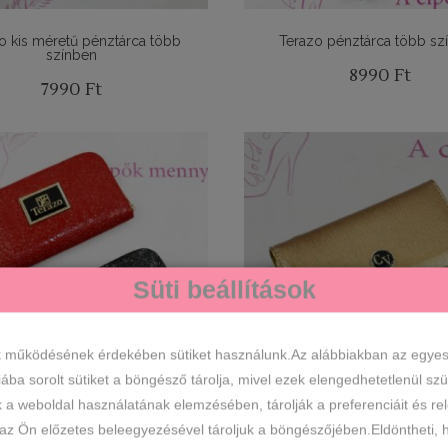
o kis méretű pénztárca több
Terazo pénztárca több sz
színben
8990
Ft
7990
Ft
Süti beállítások
k működésének érdekében sütiket használunk.Az alábbiakban az egyes k
iába sorolt sütiket a böngésző tárolja, mivel ezek elengedhetetlenül s
k a weboldal használatának elemzésében, tárolják a preferenciáit és re
 az Ön előzetes beleegyezésével tároljuk a böngészőjében.Eldöntheti, h
zo pénztárca több színben
Cavaldi kisméretű bőr pénztá