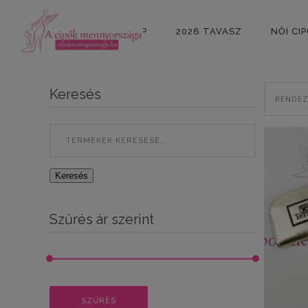
KEZDŐLAP
2026 TAVASZ
NŐI CI
Keresés
Search
for:
Keresés
Szűrés ár szerint
Min
Max
SZŰRÉS