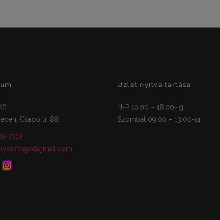
zum
Üzlet nyitva tartása
ft
H-P 10.00 – 18.00-ig
ecen, Csapó u. 88.
Szombat 09.00 – 13.00-ig
88-7718
nyorszaga@gmail.com