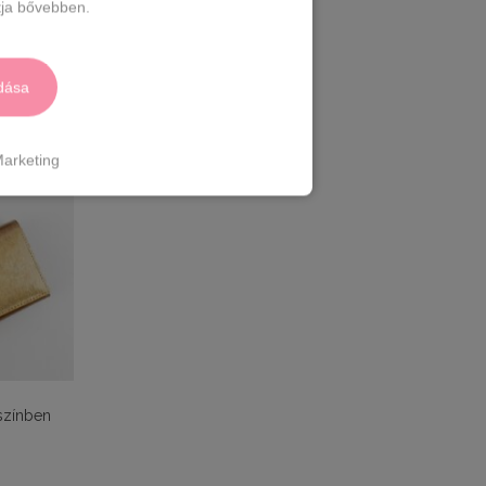
színben
ja bővebben.
11990
Ft
dása
arketing
színben