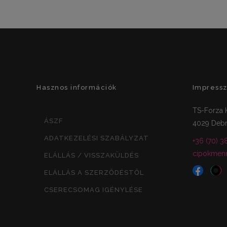
Hasznos információk
Impress
TS-Forza K
ÁSZF
4029 Debr
ADATKEZELÉSI SZABÁLYZAT
+36 (70) 3
cipokmen
ELÁLLÁS / VISSZAKÜLDÉS
ELÁLLÁS A SZERZŐDÉSTŐL
CSERECSOMAG IGÉNYLÉSE