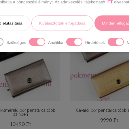
ásolhatja a böngészési élményt. Az adatkezelési tájékoztatót
ITT
olvashat
8990
Ft
10490
Ft
 elutasítása
Kiválasztottak elfogadása
Minden elfoga
Szükséges
Analitika
Hirdetések
M
 kisméretű bőr pénztárca több
Cavaldi bőr pénztárca több 
színben
9990
Ft
10490
Ft