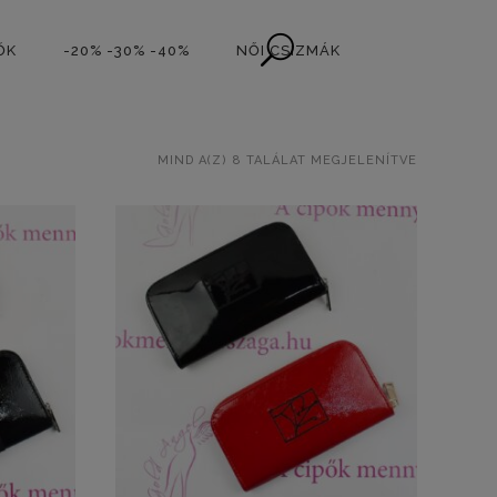
ŐK
-20% -30% -40%
NŐI CSIZMÁK
SORTED
MIND A(Z) 8 TALÁLAT MEGJELENÍTVE
BY
LATEST