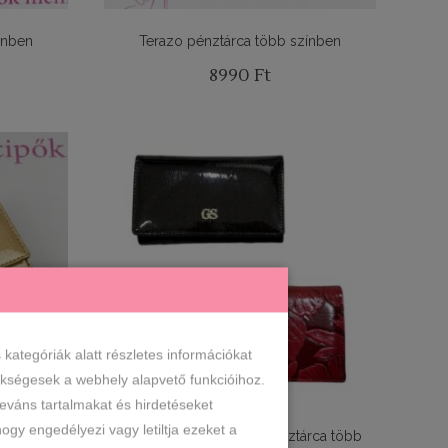
ínben
Terazo pénztárca több színben
8990
Ft
ategóriák alatt részletes információkat
zükségesek a webhely alapvető funkcióihoz.
leváns tartalmakat és hirdetéseket
ogy engedélyezi vagy letiltja ezeket a
rca arany
Grosso kisméretű bőr pénztárca több