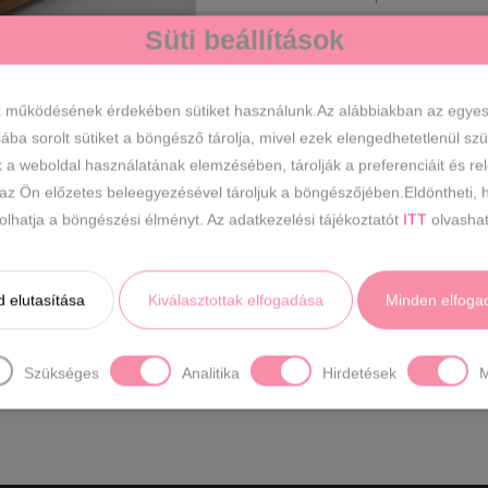
arany bőr pén
Süti beállítások
cavaldi pénzt
CÍMKÉK
női kisméretű 
k működésének érdekében sütiket használunk.Az alábbiakban az egyes k
iába sorolt sütiket a böngésző tárolja, mivel ezek elengedhetetlenül s
k a weboldal használatának elemzésében, tárolják a preferenciáit és re
LEÍRÁS
 az Ön előzetes beleegyezésével tároljuk a böngészőjében.Eldöntheti, h
ásolhatja a böngészési élményt. Az adatkezelési tájékoztatót
ITT
olvashat
Divatos bőr pénztárca.
Anyaga: bőr
 elutasítása
Kiválasztottak elfogadása
Minden elfoga
Szín: arany
Méret: Szé 14 x Ma 8,5 x Mé 4 
Patenttal zárható,aprópénzes tart
A papírpénz kényelmesen belefér
Szükséges
Analitika
Hirdetések
M
Kártyáknak külön rekesze van kb. 