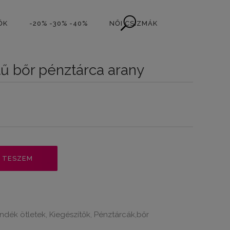
ŐK
-20% -30% -40%
NŐI CSIZMÁK
tű bőr pénztárca arany
 TESZEM
ndék ötletek
Kiegészítők
Pénztárcák,bőr
,
,