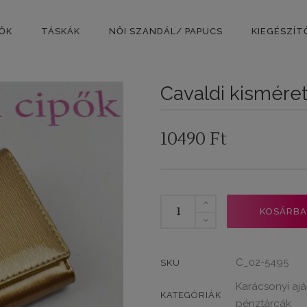
PŐK
TÁSKÁK
NŐI SZANDÁL/ PAPUCS
KIEGÉSZÍT
Cavaldi kismére
10490
Ft
Cavaldi
KOSÁRBA
kisméretű
bőr
pénztárca
C_02-5495
SKU
arany
Karácsonyi ajá
mennyiség
KATEGÓRIÁK
pénztárcák