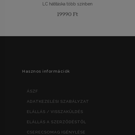
LC hátitáska több színben
19990
Ft
Hasznos információk
ÁSZF
ADATKEZELÉSI SZABÁLYZAT
ELÁLLÁS / VISSZAKÜLDÉS
ELÁLLÁS A SZERZŐDÉSTŐL
CSERECSOMAG IGÉNYLÉSE