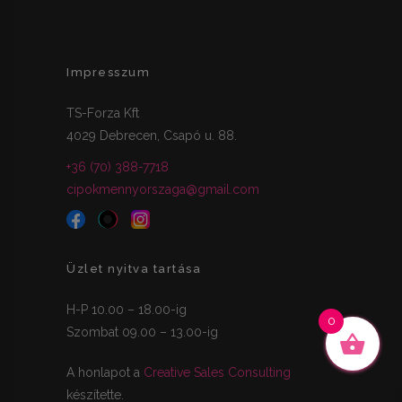
Impresszum
TS-Forza Kft
4029 Debrecen, Csapó u. 88.
+36 (70) 388-7718
cipokmennyorszaga@gmail.com
Üzlet nyitva tartása
H-P 10.00 – 18.00-ig
0
Szombat 09.00 – 13.00-ig
A honlapot a
Creative Sales Consulting
készítette.