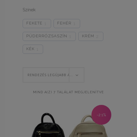
Színek
FEKETE
FEHÉR
1
1
PÚDERRÓZSASZÍN
KRÉM
1
2
KÉK
1
RENDEZÉS LEGÚJABB ALAPJÁN
SORTED
MIND A(Z) 7 TALÁLAT MEGJELENÍTVE
BY
-21%
LATEST