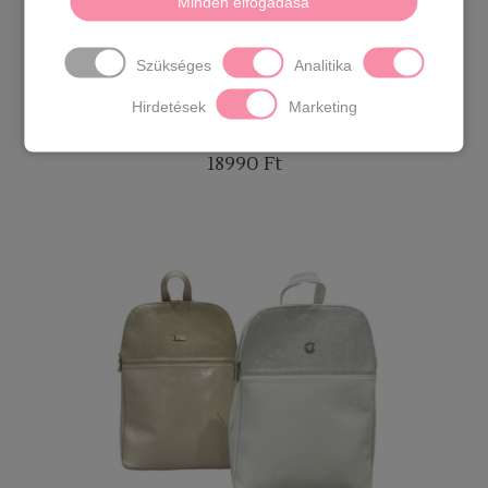
Minden elfogadása
Szükséges
Analitika
Hirdetések
Marketing
Via55 hátitáska több színben
18990
Ft