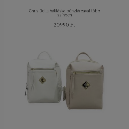
Chris Bella hátitáska pénztárcával több
színben
20990
Ft