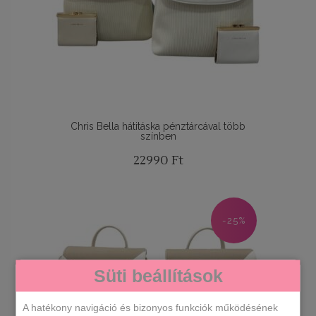
Chris Bella hátitáska pénztárcával több
színben
22990
Ft
-25%
Süti beállítások
A hatékony navigáció és bizonyos funkciók működésének