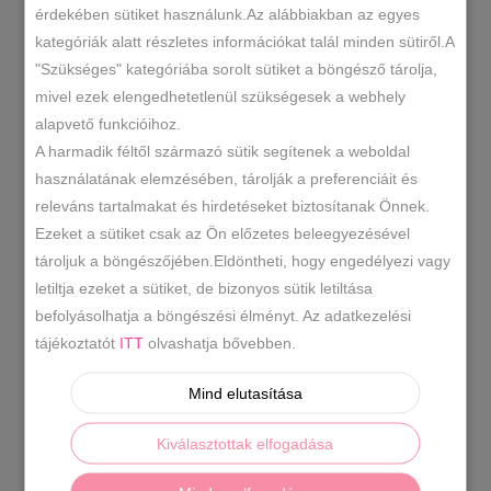
érdekében sütiket használunk.Az alábbiakban az egyes
kategóriák alatt részletes információkat talál minden sütiről.A
"Szükséges" kategóriába sorolt sütiket a böngésző tárolja,
mivel ezek elengedhetetlenül szükségesek a webhely
alapvető funkcióihoz.
A harmadik féltől származó sütik segítenek a weboldal
Diana & Co hátitáska több színben
használatának elemzésében, tárolják a preferenciáit és
Original
Current
11990
Ft
15990
Ft
releváns tartalmakat és hirdetéseket biztosítanak Önnek.
price
price
Ezeket a sütiket csak az Ön előzetes beleegyezésével
was:
is:
tároljuk a böngészőjében.Eldöntheti, hogy engedélyezi vagy
15990 Ft.
11990 Ft.
letiltja ezeket a sütiket, de bizonyos sütik letiltása
befolyásolhatja a böngészési élményt. Az adatkezelési
tájékoztatót
ITT
olvashatja bővebben.
Mind elutasítása
Kiválasztottak elfogadása