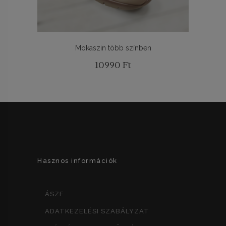
Mokaszin több színben
10990
Ft
Hasznos információk
ÁSZF
ADATKEZELÉSI SZABÁLYZAT