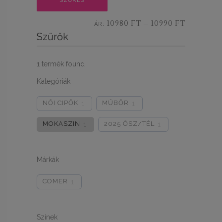
SZŰRÉS
ár
ár
10980 FT
10990 FT
ÁR:
—
Szűrők
1
termék found
Kategóriák
NŐI CIPŐK
MŰBŐR
1
1
MOKASZIN
2025 ŐSZ/TÉL
1
1
Márkák
COMER
1
Színek