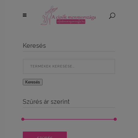
Keresés
Search
for:
Keresés
Szűrés ár szerint
Min
Max