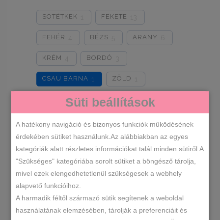
SÖTÉTKÉK
FEKETE
1
13
FEHÉR
BÉZS
ARANY
4
5
6
KRÉM
BORDÓ
4
3
CSAU BARNA
ZÖLD
1
1
Süti beállítások
KÉK
LEOPÁRD
1
1
CAPPUCCINO
FEHÉR-ARANY
1
1
A hatékony navigáció és bizonyos funkciók működésének
érdekében sütiket használunk.Az alábbiakban az egyes
FEHÉR-EZÜST
KRÉM-EKRÜ
1
1
kategóriák alatt részletes információkat talál minden sütiről.A
"Szükséges" kategóriába sorolt sütiket a böngésző tárolja,
OLAJZÖLD
KHAKI
1
1
mivel ezek elengedhetetlenül szükségesek a webhely
alapvető funkcióihoz.
Cipőméretek
A harmadik féltől származó sütik segítenek a weboldal
használatának elemzésében, tárolják a preferenciáit és
36
37
38
39
1
1
1
1