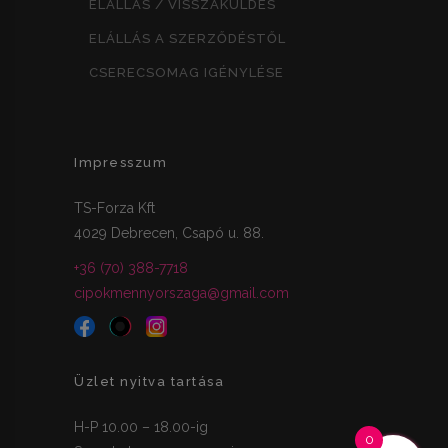
ELÁLLÁS / VISSZAKÜLDÉS
ELÁLLÁS A SZERZŐDÉSTŐL
CSERECSOMAG IGÉNYLÉSE
Impresszum
TS-Forza Kft
4029 Debrecen, Csapó u. 88.
+36 (70) 388-7718
cipokmennyorszaga@gmail.com
Üzlet nyitva tartása
H-P 10.00 – 18.00-ig
0