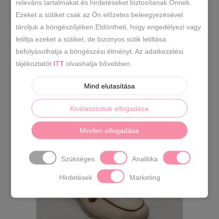
releváns tartalmakat és hirdetéseket biztosítanak Önnek.
Ezeket a sütiket csak az Ön előzetes beleegyezésével
40
41
1
1
tároljuk a böngészőjében.Eldöntheti, hogy engedélyezi vagy
letiltja ezeket a sütiket, de bizonyos sütik letiltása
befolyásolhatja a böngészési élményt. Az adatkezelési
RENDEZÉS LEGÚJABB ALAPJÁN
tájékoztatót
ITT
olvashatja bővebben.
Mind elutasítása
ÖSSZESEN 1 TALÁLAT
Kiválasztottak elfogadása
Minden elfogadása
Szükséges
Analitika
Hirdetések
Marketing