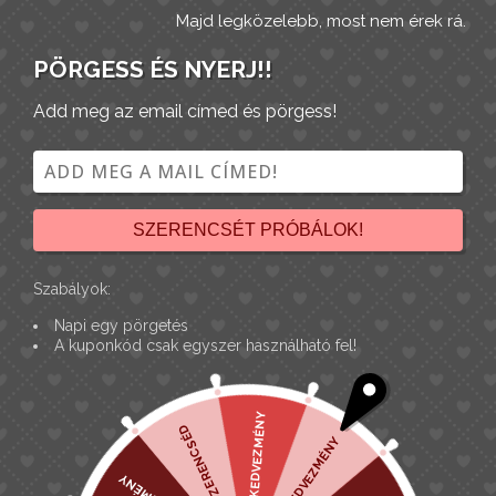
Majd legközelebb, most nem érek rá.
PÖRGESS ÉS NYERJ!!
Add meg az email címed és pörgess!
Keresés
Search
SZERENCSÉT PRÓBÁLOK!
for:
Szabályok:
Keresés
Napi egy pörgetés
A kuponkód csak egyszer használható fel!
Szűrés ár szerint
1% KEDVEZMÉNY
MA NINCS SZERENCSÉD
5% KEDVEZMÉNY
Min
Max