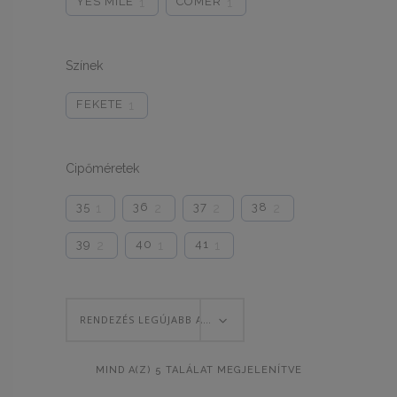
YES MILE
COMER
1
1
Színek
FEKETE
1
Cipőméretek
35
36
37
38
1
2
2
2
39
40
41
2
1
1
RENDEZÉS LEGÚJABB ALAPJÁN
SORTED
MIND A(Z) 5 TALÁLAT MEGJELENÍTVE