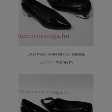
Laura Messi fekete lakk bőr balerina
Original
Current
21990
Ft
30990
Ft
price
price
was:
is:
30990 Ft.
21990 Ft.