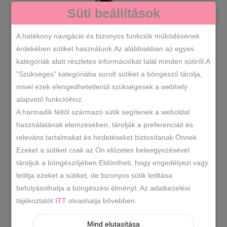
Süti beállítások
A hatékony navigáció és bizonyos funkciók működésének
érdekében sütiket használunk.Az alábbiakban az egyes
kategóriák alatt részletes információkat talál minden sütiről.A
"Szükséges" kategóriába sorolt sütiket a böngésző tárolja,
mivel ezek elengedhetetlenül szükségesek a webhely
alapvető funkcióihoz.
A harmadik féltől származó sütik segítenek a weboldal
használatának elemzésében, tárolják a preferenciáit és
releváns tartalmakat és hirdetéseket biztosítanak Önnek.
Mokaszin több színben
Ezeket a sütiket csak az Ön előzetes beleegyezésével
tároljuk a böngészőjében.Eldöntheti, hogy engedélyezi vagy
5490
Ft
letiltja ezeket a sütiket, de bizonyos sütik letiltása
befolyásolhatja a böngészési élményt. Az adatkezelési
tájékoztatót
ITT
olvashatja bővebben.
-42%
Mind elutasítása