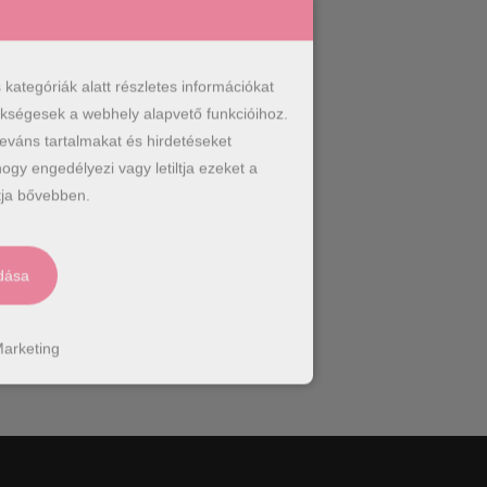
ategóriák alatt részletes információkat
zükségesek a webhely alapvető funkcióihoz.
leváns tartalmakat és hirdetéseket
ogy engedélyezi vagy letiltja ezeket a
ja bővebben.
dása
arketing