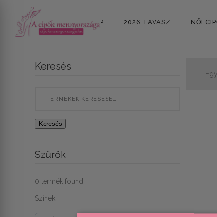
KEZDŐLAP
2026 TAVASZ
NŐI CI
Keresés
Egy
Search
for:
Keresés
Szűrők
0
termék found
Színek