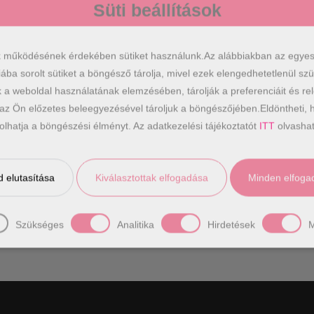
Süti beállítások
GESS ÉS NYERJ!!
k működésének érdekében sütiket használunk.Az alábbiakban az egyes k
eg az email címed és pörgess!
iába sorolt sütiket a böngésző tárolja, mivel ezek elengedhetetlenül s
k a weboldal használatának elemzésében, tárolják a preferenciáit és re
 az Ön előzetes beleegyezésével tároljuk a böngészőjében.Eldöntheti, h
ásolhatja a böngészési élményt. Az adatkezelési tájékoztatót
ITT
olvashat
SZERENCSÉT PRÓBÁLOK!
yok:
 elutasítása
Kiválasztottak elfogadása
Minden elfoga
 egy pörgetés
ponkód csak egyszer használható fel!
Szükséges
Analitika
Hirdetések
M