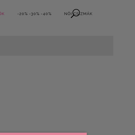
ŐK
-20% -30% -40%
NŐI CSIZMÁK