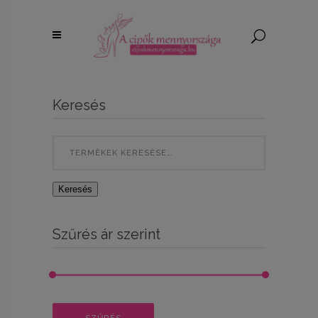
Keresés
Search
for:
Keresés
Szűrés ár szerint
Min
Max