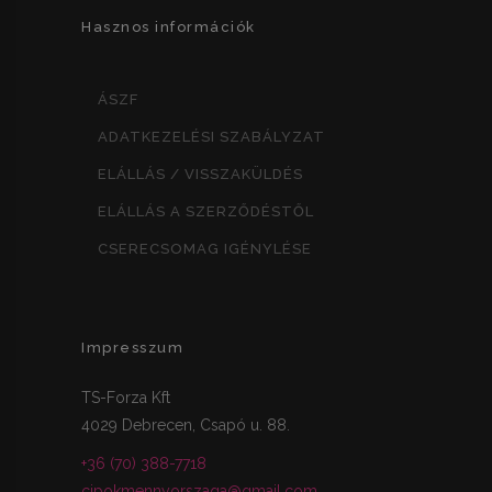
Hasznos információk
ÁSZF
ADATKEZELÉSI SZABÁLYZAT
ELÁLLÁS / VISSZAKÜLDÉS
ELÁLLÁS A SZERZŐDÉSTŐL
CSERECSOMAG IGÉNYLÉSE
Impresszum
TS-Forza Kft
4029 Debrecen, Csapó u. 88.
+36 (70) 388-7718
cipokmennyorszaga@gmail.com