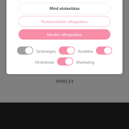
Mind elutasítása
Kiválasztottak elfogadása
Minden elfogadása
Szükséges
Analitika
Hirdetések
Marketing
Hótaposó fekete csizma
9990
Ft