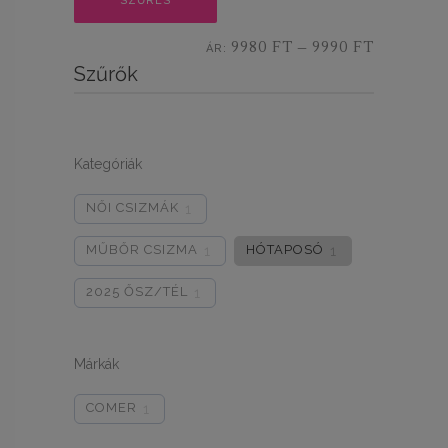
SZŰRÉS
ár
ár
9980 FT
9990 FT
ÁR:
—
Szűrők
Kategóriák
NŐI CSIZMÁK
1
MŰBŐR CSIZMA
HÓTAPOSÓ
1
1
2025 ŐSZ/TÉL
1
Márkák
COMER
1