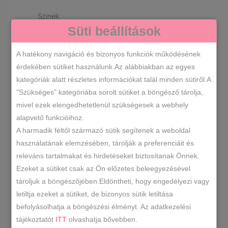
Színek
Süti beállítások
FEKETE
1
A hatékony navigáció és bizonyos funkciók működésének
érdekében sütiket használunk.Az alábbiakban az egyes
Cipőméretek
kategóriák alatt részletes információkat talál minden sütiről.A
"Szükséges" kategóriába sorolt sütiket a böngésző tárolja,
38
1
mivel ezek elengedhetetlenül szükségesek a webhely
alapvető funkcióihoz.
A harmadik féltől származó sütik segítenek a weboldal
RENDEZÉS LEGÚJABB ALAPJÁN
használatának elemzésében, tárolják a preferenciáit és
releváns tartalmakat és hirdetéseket biztosítanak Önnek.
Ezeket a sütiket csak az Ön előzetes beleegyezésével
ÖSSZESEN 1 TALÁLAT
tároljuk a böngészőjében.Eldöntheti, hogy engedélyezi vagy
letiltja ezeket a sütiket, de bizonyos sütik letiltása
befolyásolhatja a böngészési élményt. Az adatkezelési
tájékoztatót
ITT
olvashatja bővebben.