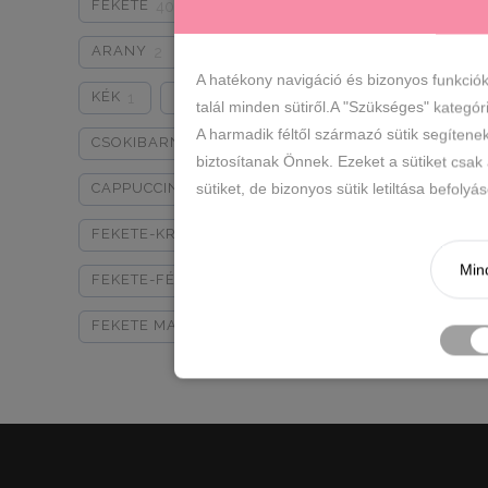
FEKETE
PIROS
BÉZS
40
2
3
ARANY
KRÉM
GRAFIT
2
7
1
A hatékony navigáció és bizonyos funkció
KÉK
FEKETE LAKK
1
2
talál minden sütiről.A "Szükséges" kategór
A harmadik féltől származó sütik segítene
CSOKIBARNA
BÉZS-ARANY
4
1
biztosítanak Önnek. Ezeket a sütiket csak
sütiket, de bizonyos sütik letiltása befoly
CAPPUCCINO
BARNA
1
2
FEKETE-KROKO
1
Mind
FEKETE-FÉNYES
1
FEKETE MATT
2