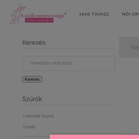
KEZDŐLAP
2026 TAVASZ
NŐI CI
Keresés
Egy
Search
for:
Keresés
Szűrők
0
termék found
Színek