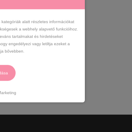
ategóriák alatt részletes információkat
zükségesek a webhely alapvető funkcióihoz.
leváns tartalmakat és hirdetéseket
ogy engedélyezi vagy letiltja ezeket a
ja bővebben.
dása
arketing