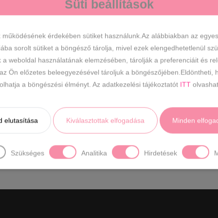
Süti beállítások
k működésének érdekében sütiket használunk.Az alábbiakban az egyes k
iába sorolt sütiket a böngésző tárolja, mivel ezek elengedhetetlenül s
k a weboldal használatának elemzésében, tárolják a preferenciáit és re
 az Ön előzetes beleegyezésével tároljuk a böngészőjében.Eldöntheti, h
ásolhatja a böngészési élményt. Az adatkezelési tájékoztatót
ITT
olvashat
 elutasítása
Kiválasztottak elfogadása
Minden elfoga
Szükséges
Analitika
Hirdetések
M