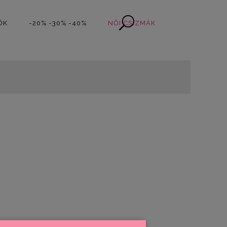
ŐK
-20% -30% -40%
NŐI CSIZMÁK