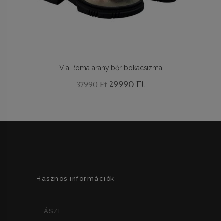
Via Roma arany bőr bokacsizma
Original
Current
29990
Ft
37990
Ft
price
price
was:
is:
37990 Ft.
29990 Ft.
Hasznos információk
ÁSZF