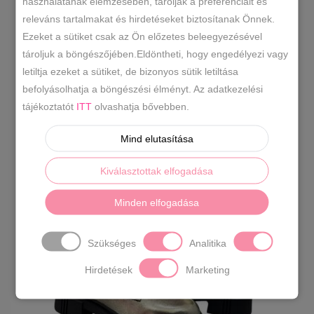
használatának elemzésében, tárolják a preferenciáit és
releváns tartalmakat és hirdetéseket biztosítanak Önnek.
36
37
38
39
1
1
1
1
Ezeket a sütiket csak az Ön előzetes beleegyezésével
tároljuk a böngészőjében.Eldöntheti, hogy engedélyezi vagy
40
1
letiltja ezeket a sütiket, de bizonyos sütik letiltása
befolyásolhatja a böngészési élményt. Az adatkezelési
tájékoztatót
ITT
olvashatja bővebben.
RENDEZÉS LEGÚJABB ALAPJÁN
Mind elutasítása
ÖSSZESEN 1 TALÁLAT
Kiválasztottak elfogadása
Minden elfogadása
-21%
Szükséges
Analitika
Hirdetések
Marketing