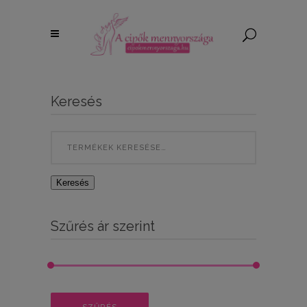
Keresés
Search
for:
Keresés
Szűrés ár szerint
Min
Max