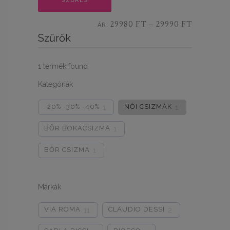
SZŰRÉS
ár
ár
29980 FT
29990 FT
ÁR:
—
Szűrők
1
termék found
Kategóriák
-20% -30% -40%
NŐI CSIZMÁK
1
1
BŐR BOKACSIZMA
1
BŐR CSIZMA
1
Márkák
VIA ROMA
CLAUDIO DESSI
11
2