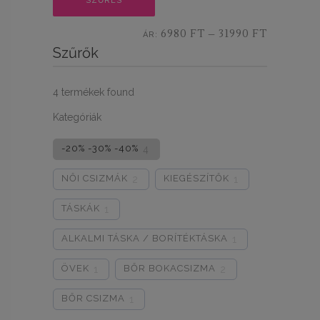
20% KEDVEZMÉNY
SZŰRÉS
7% KEDVEZMÉNY
ár
ár
ÚJRA!
6980 FT
31990 FT
ÁR:
—
HOLNAP PRÓBÁLD
MAJD LEGKÖZELEBB!
Szűrők
A MACSKA RÚGJA MEG...
15% KEDVEZMÉNY
10% KEDVEZMÉNY
C
S
A
K
E
G
Y
K
I
C
S
I
N
Ú
L
O
T
MAJDNEM...
4
termékek found
M
T
Kategóriák
-20% -30% -40%
4
NŐI CSIZMÁK
KIEGÉSZÍTŐK
2
1
TÁSKÁK
1
ALKALMI TÁSKA / BORÍTÉKTÁSKA
1
ÖVEK
BŐR BOKACSIZMA
1
2
BŐR CSIZMA
1