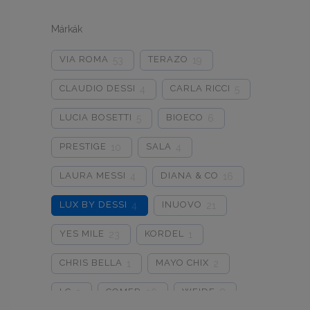
Márkák
VIA ROMA
TERAZO
53
19
CLAUDIO DESSI
CARLA RICCI
4
5
LUCIA BOSETTI
BIOECO
5
6
PRESTIGE
SALA
10
4
LAURA MESSI
DIANA & CO
4
16
LUX BY DESSI
INUOVO
4
21
YES MILE
KORDEL
23
1
CHRIS BELLA
MAYO CHIX
1
2
LC
COMER
WEIDE
2
26
8