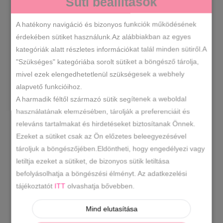
Süti beállítások
A hatékony navigáció és bizonyos funkciók működésének
érdekében sütiket használunk.Az alábbiakban az egyes
kategóriák alatt részletes információkat talál minden sütiről.A
"Szükséges" kategóriába sorolt sütiket a böngésző tárolja,
mivel ezek elengedhetetlenül szükségesek a webhely
alapvető funkcióihoz.
A harmadik féltől származó sütik segítenek a weboldal
használatának elemzésében, tárolják a preferenciáit és
Lux by Dessi fekete bőr bokacsizma
releváns tartalmakat és hirdetéseket biztosítanak Önnek.
Original
Current
25990
Ft
36990
Ft
Ezeket a sütiket csak az Ön előzetes beleegyezésével
price
price
tároljuk a böngészőjében.Eldöntheti, hogy engedélyezi vagy
was:
is:
letiltja ezeket a sütiket, de bizonyos sütik letiltása
36990 Ft.
25990 Ft.
befolyásolhatja a böngészési élményt. Az adatkezelési
-34%
tájékoztatót
ITT
olvashatja bővebben.
Mind elutasítása