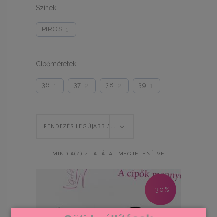
Színek
FILIPPO
VIA55
12
6
BOSIDO
NESSI
7
1
PIROS
1
MONNARI
YOLERA
2
2
Cipőméretek
36
37
38
39
1
2
2
1
RENDEZÉS LEGÚJABB ALAPJÁN
SORTED
MIND A(Z) 4 TALÁLAT MEGJELENÍTVE
BY
-30%
LATEST