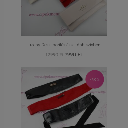
Lux by Dessi borítéktáska több színben
Original
Current
7990
Ft
12990
Ft
price
price
was:
is:
12990 Ft.
7990 Ft.
-30%