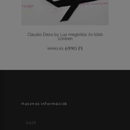
Claudio Dessi by Lux megkötős öv több
színben
Original
Current
6990
Ft
9990
Ft
price
price
was:
is:
9990 Ft.
6990 Ft.
Hasznos információk
ÁSZF