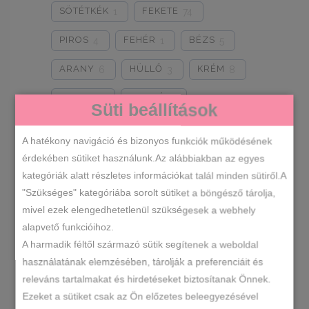
SÖTÉTKÉK
FEKETE
1
74
PIROS
FEHÉR
BÉZS
4
1
5
ARANY
HÜLLŐ
KRÉM
6
3
8
GRAFIT
BORDÓ
4
6
Süti beállítások
CSAU BARNA
ZÖLD
2
3
A hatékony navigáció és bizonyos funkciók működésének
KÉK
BRONZ
2
1
érdekében sütiket használunk.Az alábbiakban az egyes
kategóriák alatt részletes információkat talál minden sütiről.A
FEKETE LAKK
CSOKIBARNA
3
6
"Szükséges" kategóriába sorolt sütiket a böngésző tárolja,
mivel ezek elengedhetetlenül szükségesek a webhely
FEKETE-ARANY
3
alapvető funkcióihoz.
FEKETE-GRAFIT
2
A harmadik féltől származó sütik segítenek a weboldal
használatának elemzésében, tárolják a preferenciáit és
FEKETE-BRONZ
1
releváns tartalmakat és hirdetéseket biztosítanak Önnek.
Egy termék se felelt meg a
Ezeket a sütiket csak az Ön előzetes beleegyezésével
FEKETE-EZÜST
3