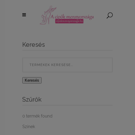
Keresés
Search
for:
Keresés
Szűrők
0
termék found
Színek