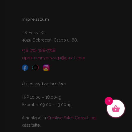
Impresszum
TS-Forza Kft
4029 Debrecen, Csapó u. 88.
+36 (70) 388-7718
cipokmennyorszaga@gmail.com
Üzlet nyitva tartása
H-P 10.00 – 18.00-ig
0
Szombat 09.00 – 13.00-ig
A honlapot a
Creative Sales Consulting
készítette.