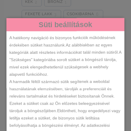
KÉK
BRONZ
2
1
FEKETE LAKK
CSOKIBARNA
3
6
Süti beállítások
FEKETE-ARANY
3
A hatékony navigáció és bizonyos funkciók működésének
FEKETE-GRAFIT
2
érdekében sütiket használunk.Az alábbiakban az egyes
Cipőméretek
FEKETE-BRONZ
1
kategóriák alatt részletes információkat talál minden sütiről.A
"Szükséges" kategóriába sorolt sütiket a böngésző tárolja,
FEKETE-EZÜST
3
36
37
38
39
2
2
2
2
mivel ezek elengedhetetlenül szükségesek a webhely
alapvető funkcióihoz.
BÉZS-ARANY
CAPPUCCINO
2
1
40
41
2
1
A harmadik féltől származó sütik segítenek a weboldal
BARNA
FEKETE ARANY LOGO
5
1
használatának elemzésében, tárolják a preferenciáit és
releváns tartalmakat és hirdetéseket biztosítanak Önnek.
FEKETE EZÜST LOGO
1
RENDEZÉS LEGÚJABB ALAPJÁN
Ezeket a sütiket csak az Ön előzetes beleegyezésével
tároljuk a böngészőjében.Eldöntheti, hogy engedélyezi vagy
FEKETE-KROKO
8
SORTED
letiltja ezeket a sütiket, de bizonyos sütik letiltása
MIND A(Z) 2 TALÁLAT MEGJELENÍTVE
FEKETE-FÉNYES
OLAJZÖLD
2
2
befolyásolhatja a böngészési élményt. Az adatkezelési