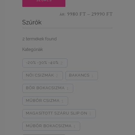
SZŰRÉS
7% KEDVEZMÉNY
ár
ár
9980 FT
29990 FT
ÁR:
—
AJD LEGKÖZELEBB!
Szűrők
EDVEZMÉNY
MAJDNEM...
2
termékek found
Kategóriák
-20% -30% -40%
2
NŐI CSIZMÁK
BAKANCS
2
1
BŐR BOKACSIZMA
1
MŰBŐR CSIZMA
1
MAGASÍTOTT SZÁRU SLIP ON
1
MŰBŐR BOKACSIZMA
1