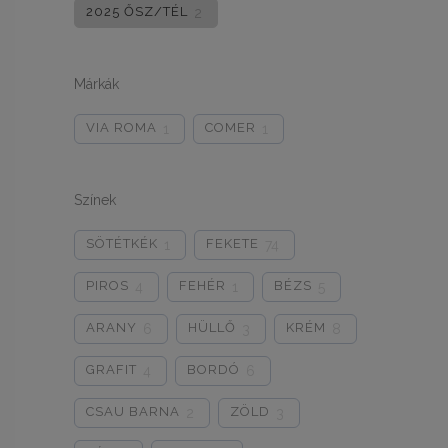
2025 ŐSZ/TÉL
2
Márkák
VIA ROMA
COMER
1
1
Színek
SÖTÉTKÉK
FEKETE
1
74
PIROS
FEHÉR
BÉZS
4
1
5
ARANY
HÜLLŐ
KRÉM
6
3
8
GRAFIT
BORDÓ
4
6
CSAU BARNA
ZÖLD
2
3