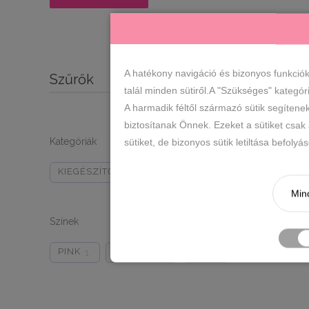
ár
ár
6980 FT
6990 FT
ÁR:
—
A hatékony navigáció és bizonyos funkció
Szűrők
talál minden sütiről.A "Szükséges" kategór
A harmadik féltől származó sütik segítene
biztosítanak Önnek. Ezeket a sütiket csak
Kategóriák
sütiket, de bizonyos sütik letiltása befoly
KIEGÉSZÍTŐK
ÖVEK
2
2
Mind
Színek
PINK
VIRÁGOS
KÉK
1
1
1