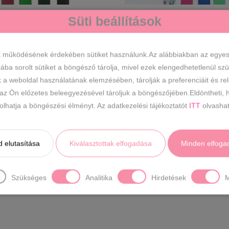
Süti beállítások
Női bőr öv
Női bőr öv
6990
Ft
6990
Ft
k működésének érdekében sütiket használunk.Az alábbiakban az egyes k
iába sorolt sütiket a böngésző tárolja, mivel ezek elengedhetetlenül s
k a weboldal használatának elemzésében, tárolják a preferenciáit és re
 az Ön előzetes beleegyezésével tároljuk a böngészőjében.Eldöntheti, h
ásolhatja a böngészési élményt. Az adatkezelési tájékoztatót
ITT
olvashat
 elutasítása
Kiválasztottak elfogadása
Minden elfoga
Szükséges
Analitika
Hirdetések
M