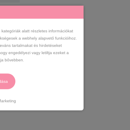
ategóriák alatt részletes információkat
zükségesek a webhely alapvető funkcióihoz.
leváns tartalmakat és hirdetéseket
ogy engedélyezi vagy letiltja ezeket a
ja bővebben.
dása
arketing