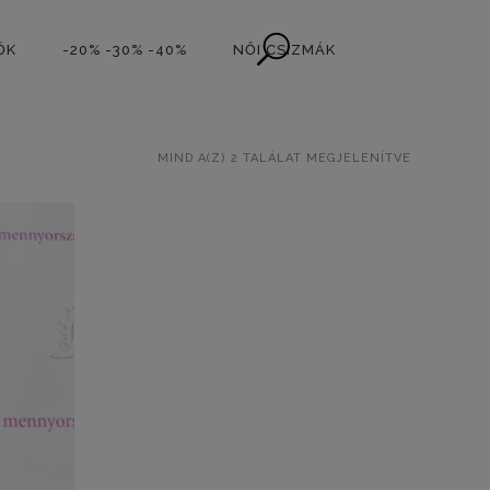
ŐK
-20% -30% -40%
NŐI CSIZMÁK
SORTED
MIND A(Z) 2 TALÁLAT MEGJELENÍTVE
BY
LATEST