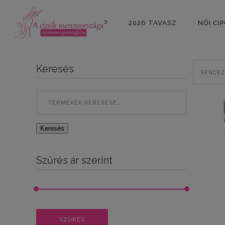
KEZDŐLAP
2026 TAVASZ
NŐI CI
Keresés
Search
for:
Keresés
Szűrés ár szerint
Min
Max
SZŰRÉS