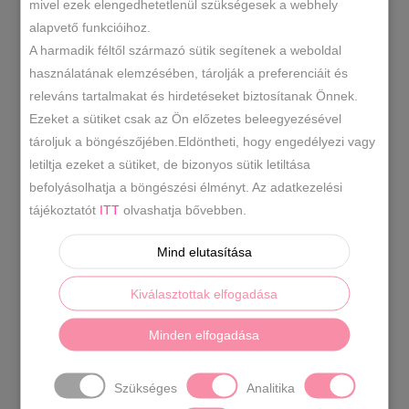
mivel ezek elengedhetetlenül szükségesek a webhely
BY
alapvető funkcióihoz.
A harmadik féltől származó sütik segítenek a weboldal
LATEST
használatának elemzésében, tárolják a preferenciáit és
releváns tartalmakat és hirdetéseket biztosítanak Önnek.
Ezeket a sütiket csak az Ön előzetes beleegyezésével
tároljuk a böngészőjében.Eldöntheti, hogy engedélyezi vagy
letiltja ezeket a sütiket, de bizonyos sütik letiltása
befolyásolhatja a böngészési élményt. Az adatkezelési
tájékoztatót
ITT
olvashatja bővebben.
Mind elutasítása
Kiválasztottak elfogadása
Mokaszin Több Színben
7990
Ft
Minden elfogadása
Szükséges
Analitika