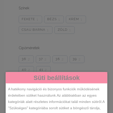
Színek
FEKETE
BÉZS
KRÉM
1
1
1
CSAU BARNA
ZÖLD
1
1
Cipőméretek
36
37
38
39
2
2
2
2
40
41
2
2
Süti beállítások
A hatékony navigáció és bizonyos funkciók működésének
RENDEZÉS LEGÚJABB ALAPJÁN
érdekében sütiket használunk.Az alábbiakban az egyes
kategóriák alatt részletes információkat talál minden sütiről.A
SORTED
MIND A(Z) 2 TALÁLAT MEGJELENÍTVE
"Szükséges" kategóriába sorolt sütiket a böngésző tárolja,