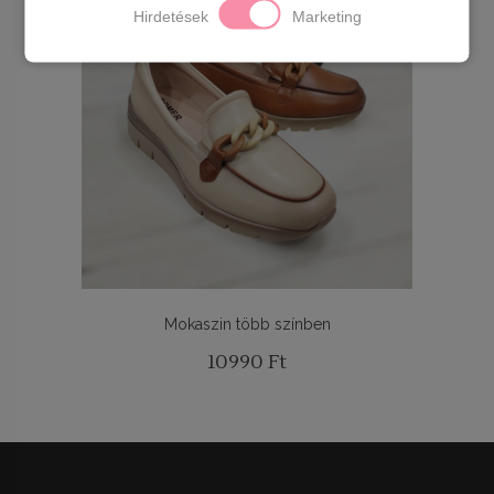
Hirdetések
Marketing
Mokaszin több színben
10990
Ft