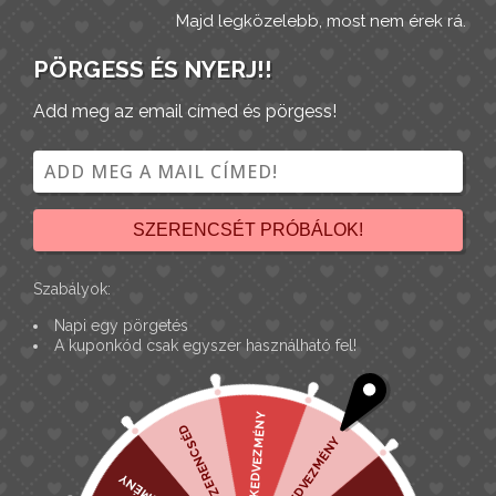
Majd legközelebb, most nem érek rá.
PÖRGESS ÉS NYERJ!!
Add meg az email címed és pörgess!
Keresés
Search
SZERENCSÉT PRÓBÁLOK!
for:
Szabályok:
Keresés
Napi egy pörgetés
A kuponkód csak egyszer használható fel!
Szűrők
1% KEDVEZMÉNY
0
termék found
MA NINCS SZERENCSÉD
Süti beállítások
5% KEDVEZMÉNY
A hatékony navigáció és bizonyos funkciók működésének
Egy termék se felelt meg a