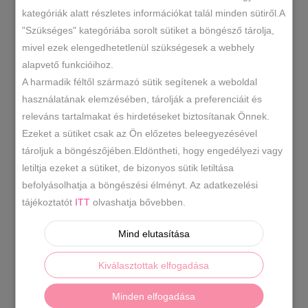
RENDEZÉS LEGÚJABB ALAPJÁN
kategóriák alatt részletes információkat talál minden sütiről.A
"Szükséges" kategóriába sorolt sütiket a böngésző tárolja,
ÖSSZESEN 1 TALÁLAT
mivel ezek elengedhetetlenül szükségesek a webhely
alapvető funkcióihoz.
A harmadik féltől származó sütik segítenek a weboldal
használatának elemzésében, tárolják a preferenciáit és
releváns tartalmakat és hirdetéseket biztosítanak Önnek.
Ezeket a sütiket csak az Ön előzetes beleegyezésével
tároljuk a böngészőjében.Eldöntheti, hogy engedélyezi vagy
letiltja ezeket a sütiket, de bizonyos sütik letiltása
befolyásolhatja a böngészési élményt. Az adatkezelési
tájékoztatót
ITT
olvashatja bővebben.
Mind elutasítása
Kiválasztottak elfogadása
Rose gold gumipántos szandál
Minden elfogadása