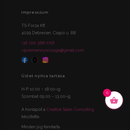
Impresszum
TS-Forza Kft
4029 Debrecen, Csapó u. 88.
+36 (70) 388-7718
cipokmennyorszaga@gmail.com
Üzlet nyitva tartása
H-P 10.00 – 18.00-ig
0
Szombat 09.00 – 13.00-ig
A honlapot a
Creative Sales Consulting
készítette.
Minden jog fenntarta.