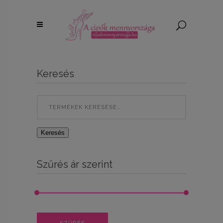
Keresés
Search
for:
Keresés
Szűrés ár szerint
Min
Max