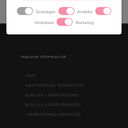
8990
Ft
Szükséges
Analitika
Hirdetések
Marketing
Hasznos információk
ÁSZF
ADATKEZELÉSI SZABÁLYZAT
ELÁLLÁS / VISSZAKÜLDÉS
ELÁLLÁS A SZERZŐDÉSTŐL
CSERECSOMAG IGÉNYLÉSE