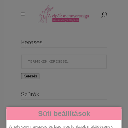
Keresés
Search
for:
Keresés
Szűrők
Süti beállítások
A hatékony navigáció és bizonyos funkciók működésének
Egy termék se felelt meg a