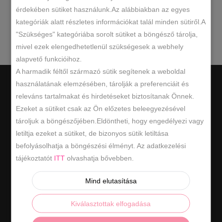
érdekében sütiket használunk.Az alábbiakban az egyes
kategóriák alatt részletes információkat talál minden sütiről.A
keresésnek.
"Szükséges" kategóriába sorolt sütiket a böngésző tárolja,
mivel ezek elengedhetetlenül szükségesek a webhely
alapvető funkcióihoz.
A harmadik féltől származó sütik segítenek a weboldal
használatának elemzésében, tárolják a preferenciáit és
releváns tartalmakat és hirdetéseket biztosítanak Önnek.
Ezeket a sütiket csak az Ön előzetes beleegyezésével
tároljuk a böngészőjében.Eldöntheti, hogy engedélyezi vagy
Hasznos információk
letiltja ezeket a sütiket, de bizonyos sütik letiltása
befolyásolhatja a böngészési élményt. Az adatkezelési
ÁSZF
tájékoztatót
ITT
olvashatja bővebben.
ADATKEZELÉSI SZABÁLYZAT
Mind elutasítása
ELÁLLÁS / VISSZAKÜLDÉS
Kiválasztottak elfogadása
ELÁLLÁS A SZERZŐDÉSTŐL