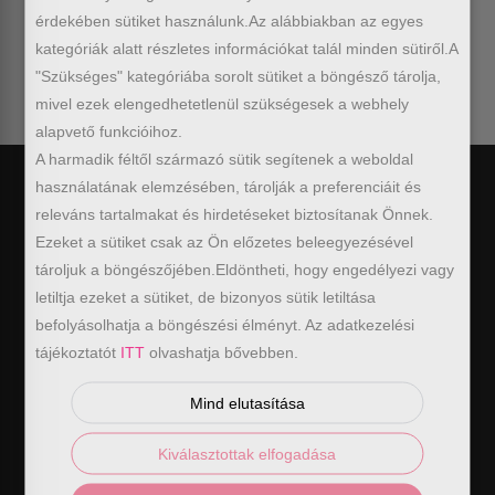
20% KEDVEZMÉNY
7% KEDVEZMÉNY
érdekében sütiket használunk.Az alábbiakban az egyes
ÚJRA!
kategóriák alatt részletes információkat talál minden sütiről.A
keresésnek.
HOLNAP PRÓBÁLD
MAJD LEGKÖZELEBB!
"Szükséges" kategóriába sorolt sütiket a böngésző tárolja,
A MACSKA RÚGJA MEG...
15% KEDVEZMÉNY
mivel ezek elengedhetetlenül szükségesek a webhely
10% KEDVEZMÉNY
C
S
A
K
E
G
Y
K
I
C
S
I
N
Ú
L
O
T
MAJDNEM...
alapvető funkcióihoz.
M
T
A harmadik féltől származó sütik segítenek a weboldal
használatának elemzésében, tárolják a preferenciáit és
releváns tartalmakat és hirdetéseket biztosítanak Önnek.
Ezeket a sütiket csak az Ön előzetes beleegyezésével
tároljuk a böngészőjében.Eldöntheti, hogy engedélyezi vagy
Hasznos információk
letiltja ezeket a sütiket, de bizonyos sütik letiltása
befolyásolhatja a böngészési élményt. Az adatkezelési
ÁSZF
tájékoztatót
ITT
olvashatja bővebben.
ADATKEZELÉSI SZABÁLYZAT
Mind elutasítása
ELÁLLÁS / VISSZAKÜLDÉS
Kiválasztottak elfogadása
ELÁLLÁS A SZERZŐDÉSTŐL