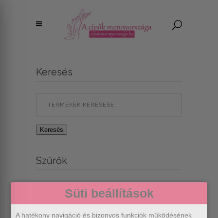
Majd legközelebb, most nem érek rá.
PÖRGESS ÉS NYERJ!!
Add meg az email címed és pörgess!
Keresés
Search
SZERENCSÉT PRÓBÁLOK!
for:
Szabályok:
Keresés
Napi egy pörgetés
A kuponkód csak egyszer használható fel!
Szűrők
1% KEDVEZMÉNY
MA NINCS SZERENCSÉD
Süti beállítások
5% KEDVEZMÉNY
A hatékony navigáció és bizonyos funkciók működésének
Egy termék se felelt meg a