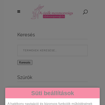
Keresés
Search
for:
Keresés
Szűrők
Süti beállítások
A hatékony navigáció és bizonyos funkciók működésének
Egy termék se felelt meg a