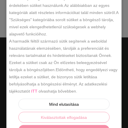
érdekében sütiket használunk.Az alábbiakban az egyes
kategóriák alatt részletes információkat talál minden sütiről.A
keresésnek.
"Szükséges" kategóriába sorolt sütiket a böngésző tárolja,
mivel ezek elengedhetetlenül szükségesek a webhely
alapvető funkcióihoz.
A harmadik féltől származó sütik segítenek a weboldal
használatának elemzésében, tárolják a preferenciáit és
releváns tartalmakat és hirdetéseket biztosítanak Önnek.
Ezeket a sütiket csak az Ön előzetes beleegyezésével
tároljuk a böngészőjében.Eldöntheti, hogy engedélyezi vagy
Hasznos információk
letiltja ezeket a sütiket, de bizonyos sütik letiltása
befolyásolhatja a böngészési élményt. Az adatkezelési
ÁSZF
tájékoztatót
ITT
olvashatja bővebben.
ADATKEZELÉSI SZABÁLYZAT
Mind elutasítása
ELÁLLÁS / VISSZAKÜLDÉS
Kiválasztottak elfogadása
ELÁLLÁS A SZERZŐDÉSTŐL