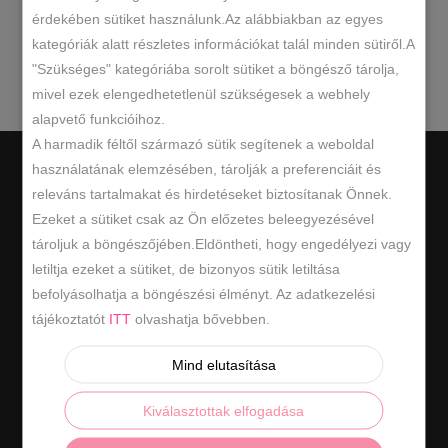
érdekében sütiket használunk.Az alábbiakban az egyes
kategóriák alatt részletes információkat talál minden sütiről.A
keresésnek.
"Szükséges" kategóriába sorolt sütiket a böngésző tárolja,
mivel ezek elengedhetetlenül szükségesek a webhely
alapvető funkcióihoz.
A harmadik féltől származó sütik segítenek a weboldal
használatának elemzésében, tárolják a preferenciáit és
releváns tartalmakat és hirdetéseket biztosítanak Önnek.
Ezeket a sütiket csak az Ön előzetes beleegyezésével
tároljuk a böngészőjében.Eldöntheti, hogy engedélyezi vagy
Hasznos információk
letiltja ezeket a sütiket, de bizonyos sütik letiltása
befolyásolhatja a böngészési élményt. Az adatkezelési
ÁSZF
tájékoztatót
ITT
olvashatja bővebben.
ADATKEZELÉSI SZABÁLYZAT
Mind elutasítása
ELÁLLÁS / VISSZAKÜLDÉS
Kiválasztottak elfogadása
ELÁLLÁS A SZERZŐDÉSTŐL