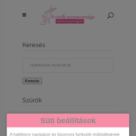
Keresés
Search
for:
Keresés
Szűrők
Süti beállítások
A hatékony navigáció és bizonyos funkciók működésének
Egy termék se felelt meg a