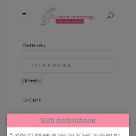
Keresés
Search
for:
Keresés
Szűrők
Süti beállítások
A hatékony navigáció és bizonyos funkciók működésének
Egy termék se felelt meg a