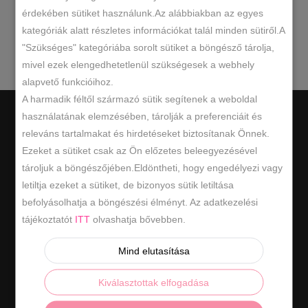
érdekében sütiket használunk.Az alábbiakban az egyes
kategóriák alatt részletes információkat talál minden sütiről.A
keresésnek.
"Szükséges" kategóriába sorolt sütiket a böngésző tárolja,
mivel ezek elengedhetetlenül szükségesek a webhely
alapvető funkcióihoz.
A harmadik féltől származó sütik segítenek a weboldal
használatának elemzésében, tárolják a preferenciáit és
releváns tartalmakat és hirdetéseket biztosítanak Önnek.
Ezeket a sütiket csak az Ön előzetes beleegyezésével
tároljuk a böngészőjében.Eldöntheti, hogy engedélyezi vagy
Hasznos információk
letiltja ezeket a sütiket, de bizonyos sütik letiltása
befolyásolhatja a böngészési élményt. Az adatkezelési
ÁSZF
tájékoztatót
ITT
olvashatja bővebben.
ADATKEZELÉSI SZABÁLYZAT
Mind elutasítása
ELÁLLÁS / VISSZAKÜLDÉS
Kiválasztottak elfogadása
ELÁLLÁS A SZERZŐDÉSTŐL