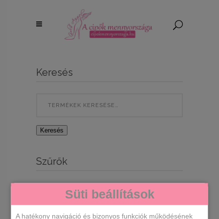
Keresés
Search
for:
Keresés
Szűrők
Süti beállítások
A hatékony navigáció és bizonyos funkciók működésének
Egy termék se felelt meg a