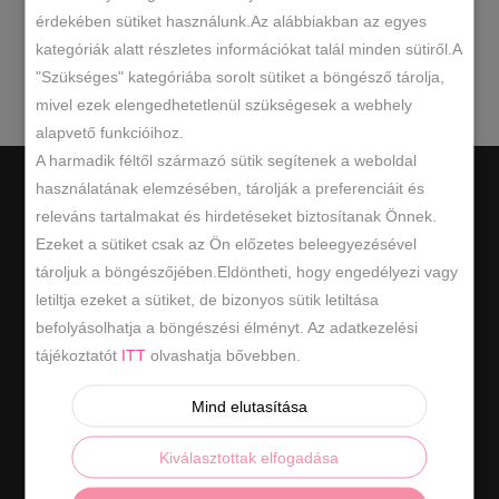
érdekében sütiket használunk.Az alábbiakban az egyes
kategóriák alatt részletes információkat talál minden sütiről.A
keresésnek.
"Szükséges" kategóriába sorolt sütiket a böngésző tárolja,
mivel ezek elengedhetetlenül szükségesek a webhely
alapvető funkcióihoz.
A harmadik féltől származó sütik segítenek a weboldal
használatának elemzésében, tárolják a preferenciáit és
releváns tartalmakat és hirdetéseket biztosítanak Önnek.
Ezeket a sütiket csak az Ön előzetes beleegyezésével
tároljuk a böngészőjében.Eldöntheti, hogy engedélyezi vagy
Hasznos információk
letiltja ezeket a sütiket, de bizonyos sütik letiltása
befolyásolhatja a böngészési élményt. Az adatkezelési
ÁSZF
tájékoztatót
ITT
olvashatja bővebben.
ADATKEZELÉSI SZABÁLYZAT
Mind elutasítása
ELÁLLÁS / VISSZAKÜLDÉS
Kiválasztottak elfogadása
ELÁLLÁS A SZERZŐDÉSTŐL