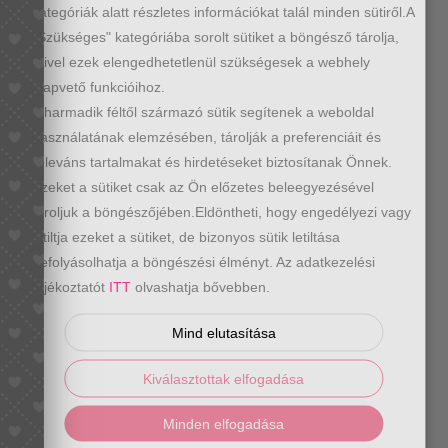
kategóriák alatt részletes információkat talál minden sütiről.A
"Szükséges" kategóriába sorolt sütiket a böngésző tárolja,
mivel ezek elengedhetetlenül szükségesek a webhely
alapvető funkcióihoz.
Fekete kocka sarkú bokacsizma
A harmadik féltől származó sütik segítenek a weboldal
Original
Current
8990
Ft
11990
Ft
használatának elemzésében, tárolják a preferenciáit és
price
price
releváns tartalmakat és hirdetéseket biztosítanak Önnek.
was:
is:
Ezeket a sütiket csak az Ön előzetes beleegyezésével
11990 Ft.
8990 Ft.
tároljuk a böngészőjében.Eldöntheti, hogy engedélyezi vagy
letiltja ezeket a sütiket, de bizonyos sütik letiltása
befolyásolhatja a böngészési élményt. Az adatkezelési
tájékoztatót
ITT
olvashatja bővebben.
Mind elutasítása
Kiválasztottak elfogadása
Minden elfogadása