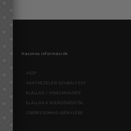
price
price
was:
is:
49990 Ft.
34990 Ft.
Hasznos információk
ÁSZF
ADATKEZELÉSI SZABÁLYZAT
ELÁLLÁS / VISSZAKÜLDÉS
ELÁLLÁS A SZERZŐDÉSTŐL
CSERECSOMAG IGÉNYLÉSE