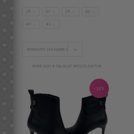
36
37
38
39
5
5
5
5
40
41
5
4
RENDEZÉS LEGÚJABB ALAPJÁN
SORTED
MIND A(Z) 6 TALÁLAT MEGJELENÍTVE
BY
-35%
LATEST