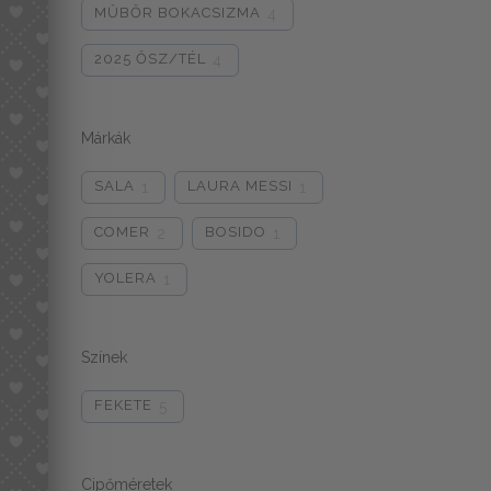
MŰBŐR BOKACSIZMA
4
2025 ŐSZ/TÉL
4
Márkák
SALA
LAURA MESSI
1
1
COMER
BOSIDO
2
1
YOLERA
1
Színek
FEKETE
5
Cipőméretek