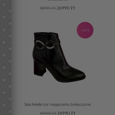
Original
Current
26990
Ft
38990
Ft
price
price
was:
is:
38990 Ft.
26990 Ft.
-30%
Sala fekete bőr magassarkú bokacsizma
Original
Current
34990
Ft
49990
Ft