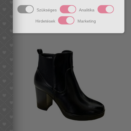
Szükséges
Analitika
Fekete kocka sarkú bokacsizma
Hirdetések
Marketing
14990
Ft