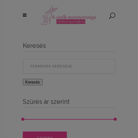
Keresés
Search
for:
Keresés
Szűrés ár szerint
Min
Max