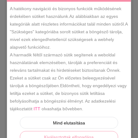
A hatékony navigáció és bizonyos funkciók működésének
FEKETE
BÉZS
GRAFIT
1
1
1
érdekében sütiket használunk.Az alábbiakban az egyes
kategóriák alatt részletes információkat talál minden sütiről.A
"Szükséges" kategóriába sorolt sütiket a böngésző tárolja,
RENDEZÉS LEGÚJABB ALAPJÁN
mivel ezek elengedhetetlenül szükségesek a webhely
alapvető funkcióihoz.
A harmadik féltől származó sütik segítenek a weboldal
ÖSSZESEN 1 TALÁLAT
használatának elemzésében, tárolják a preferenciáit és
releváns tartalmakat és hirdetéseket biztosítanak Önnek.
SOLD
-20%
Ezeket a sütiket csak az Ön előzetes beleegyezésével
tároljuk a böngészőjében.Eldöntheti, hogy engedélyezi vagy
letiltja ezeket a sütiket, de bizonyos sütik letiltása
befolyásolhatja a böngészési élményt. Az adatkezelési
tájékoztatót
ITT
olvashatja bővebben.
OPCIÓK VÁLASZTÁSA
Mind elutasítása
Kiválasztottak elfogadása