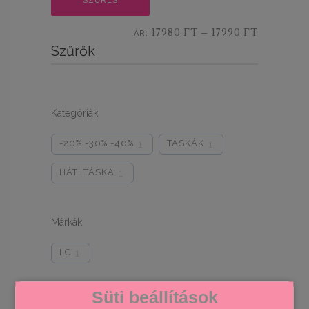
SZŰRÉS
ár
ár
17980 FT
17990 FT
ÁR:
—
Szűrők
Kategóriák
-20% -30% -40%
TÁSKÁK
1
1
HÁTI TÁSKA
1
Márkák
LC
1
Süti beállítások
Színek