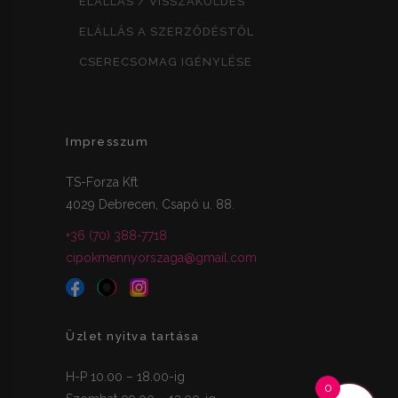
ELÁLLÁS / VISSZAKÜLDÉS
ELÁLLÁS A SZERZŐDÉSTŐL
CSERECSOMAG IGÉNYLÉSE
Impresszum
TS-Forza Kft
4029 Debrecen, Csapó u. 88.
+36 (70) 388-7718
cipokmennyorszaga@gmail.com
Üzlet nyitva tartása
H-P 10.00 – 18.00-ig
0