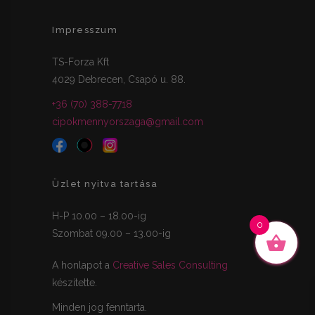
Impresszum
TS-Forza Kft
4029 Debrecen, Csapó u. 88.
+36 (70) 388-7718
cipokmennyorszaga@gmail.com
Üzlet nyitva tartása
H-P 10.00 – 18.00-ig
0
Szombat 09.00 – 13.00-ig
A honlapot a
Creative Sales Consulting
készítette.
Minden jog fenntarta.