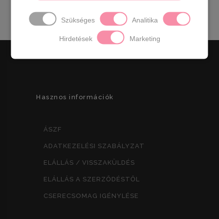
7490
Ft
Szükséges
Analitika
Hirdetések
Marketing
Hasznos információk
ÁSZF
ADATKEZELÉSI SZABÁLYZAT
ELÁLLÁS / VISSZAKÜLDÉS
ELÁLLÁS A SZERZŐDÉSTŐL
CSERECSOMAG IGÉNYLÉSE