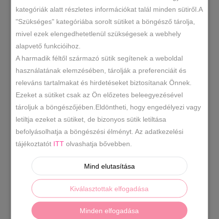
RENDEZÉS LEGÚJABB ALAPJÁN
kategóriák alatt részletes információkat talál minden sütiről.A
"Szükséges" kategóriába sorolt sütiket a böngésző tárolja,
ÖSSZESEN 1 TALÁLAT
mivel ezek elengedhetetlenül szükségesek a webhely
alapvető funkcióihoz.
A harmadik féltől származó sütik segítenek a weboldal
használatának elemzésében, tárolják a preferenciáit és
releváns tartalmakat és hirdetéseket biztosítanak Önnek.
Ezeket a sütiket csak az Ön előzetes beleegyezésével
tároljuk a böngészőjében.Eldöntheti, hogy engedélyezi vagy
letiltja ezeket a sütiket, de bizonyos sütik letiltása
befolyásolhatja a böngészési élményt. Az adatkezelési
tájékoztatót
ITT
olvashatja bővebben.
Mind elutasítása
Kiválasztottak elfogadása
Sapka szett több színben
Minden elfogadása