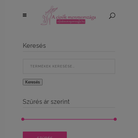
Keresés
Search
for:
Keresés
Szűrés ár szerint
Min
Max