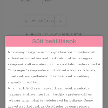
BORDÓ
KÉK
1
1
RENDEZÉS LEGÚJABB ALAPJÁN
SORTED
MIND A(Z) 2 TALÁLAT MEGJELENÍTVE
Süti beállítások
BY
A hatékony navigáció és bizonyos funkciók működésének
érdekében sütiket használunk.Az alábbiakban az egyes
LATEST
kategóriák alatt részletes információkat talál minden sütiről.A
"Szükséges" kategóriába sorolt sütiket a böngésző tárolja,
mivel ezek elengedhetetlenül szükségesek a webhely
alapvető funkcióihoz.
A harmadik féltől származó sütik segítenek a weboldal
használatának elemzésében, tárolják a preferenciáit és
releváns tartalmakat és hirdetéseket biztosítanak Önnek.
Ezeket a sütiket csak az Ön előzetes beleegyezésével