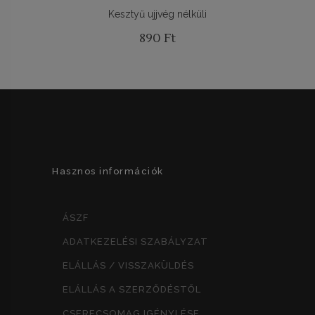
Kesztyű ujjvég nélküli
890
Ft
Hasznos információk
ÁSZF
ADATKEZELÉSI SZABÁLYZAT
ELÁLLÁS / VISSZAKÜLDÉS
ELÁLLÁS A SZERZŐDÉSTŐL
CSERECSOMAG IGÉNYLÉSE