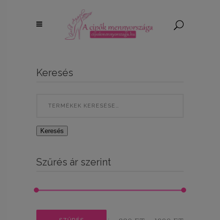
Keresés
Search
for:
Keresés
Szűrés ár szerint
Min
Max