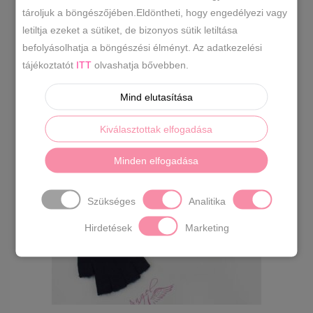
tároljuk a böngészőjében.Eldöntheti, hogy engedélyezi vagy
letiltja ezeket a sütiket, de bizonyos sütik letiltása
Kesztyű ujjvég nélküli
befolyásolhatja a böngészési élményt. Az adatkezelési
1990
Ft
tájékoztatót
ITT
olvashatja bővebben.
Mind elutasítása
Kiválasztottak elfogadása
Minden elfogadása
Szükséges
Analitika
Hirdetések
Marketing