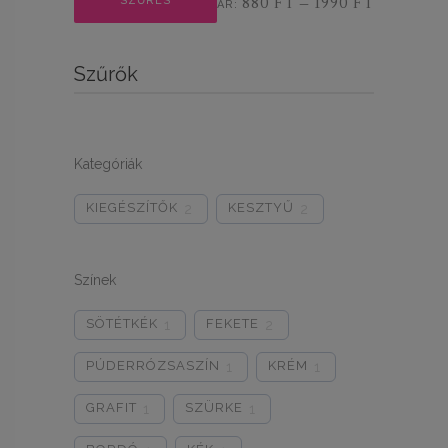
SZŰRÉS
880 FT
1990 FT
ÁR:
—
ár
ár
Szűrők
Kategóriák
KIEGÉSZÍTŐK
KESZTYŰ
2
2
Színek
SÖTÉTKÉK
FEKETE
1
2
PÚDERRÓZSASZÍN
KRÉM
1
1
GRAFIT
SZÜRKE
1
1