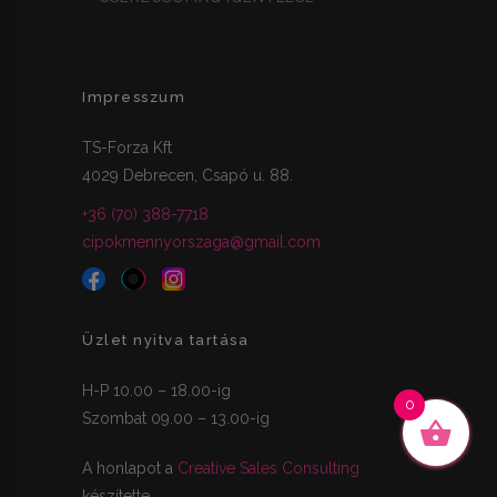
Impresszum
TS-Forza Kft
4029 Debrecen, Csapó u. 88.
+36 (70) 388-7718
cipokmennyorszaga@gmail.com
Üzlet nyitva tartása
H-P 10.00 – 18.00-ig
0
Szombat 09.00 – 13.00-ig
A honlapot a
Creative Sales Consulting
készítette.