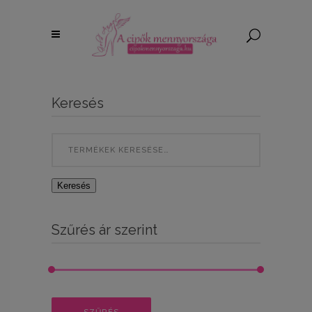
Keresés
Search
for:
Keresés
Szűrés ár szerint
Min
Max