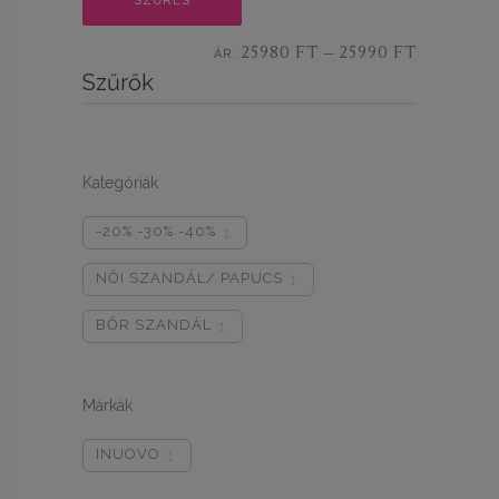
SZŰRÉS
ár
ár
25980 FT
25990 FT
ÁR:
—
Szűrők
Kategóriák
-20% -30% -40%
1
NŐI SZANDÁL/ PAPUCS
1
BŐR SZANDÁL
1
Márkák
INUOVO
1