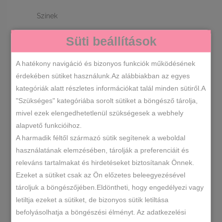
Színek
BÉZS
Süti beállítások
1
A hatékony navigáció és bizonyos funkciók működésének
Cipőméretek
érdekében sütiket használunk.Az alábbiakban az egyes
kategóriák alatt részletes információkat talál minden sütiről.A
36
37
38
39
1
1
1
1
"Szükséges" kategóriába sorolt sütiket a böngésző tárolja,
mivel ezek elengedhetetlenül szükségesek a webhely
40
1
alapvető funkcióihoz.
A harmadik féltől származó sütik segítenek a weboldal
használatának elemzésében, tárolják a preferenciáit és
RENDEZÉS LEGÚJABB ALAPJÁN
releváns tartalmakat és hirdetéseket biztosítanak Önnek.
Ezeket a sütiket csak az Ön előzetes beleegyezésével
tároljuk a böngészőjében.Eldöntheti, hogy engedélyezi vagy
ÖSSZESEN 1 TALÁLAT
letiltja ezeket a sütiket, de bizonyos sütik letiltása
befolyásolhatja a böngészési élményt. Az adatkezelési