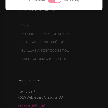
Hirdetések
Marketing
Hasznos információk
ÁSZF
ADATKEZELÉSI SZABÁLYZAT
ELÁLLÁS / VISSZAKÜLDÉS
ELÁLLÁS A SZERZŐDÉSTŐL
CSERECSOMAG IGÉNYLÉSE
Impresszum
TS-Forza Kft
4029 Debrecen, Csapó u. 88.
+36 (70) 388-7718