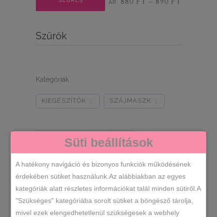
SZŰRÉS
880 FT
890 FT
ÁR:
—
ár
ár
Szűrők
Kategóriák
KIEGÉSZÍTŐK
SZÁJMASZK
1
1
Süti beállítások
RENDEZÉS LEGÚJABB ALAPJÁN
A hatékony navigáció és bizonyos funkciók működésének
ÖSSZESEN 1 TALÁLAT
érdekében sütiket használunk.Az alábbiakban az egyes
kategóriák alatt részletes információkat talál minden sütiről.A
"Szükséges" kategóriába sorolt sütiket a böngésző tárolja,
-10%
mivel ezek elengedhetetlenül szükségesek a webhely