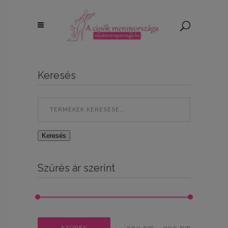
Keresés
Search
for:
Keresés
Szűrés ár szerint
Min
Max