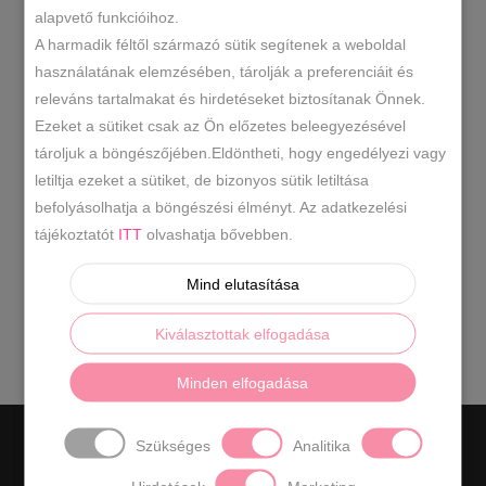
alapvető funkcióihoz.
A harmadik féltől származó sütik segítenek a weboldal
használatának elemzésében, tárolják a preferenciáit és
releváns tartalmakat és hirdetéseket biztosítanak Önnek.
Ezeket a sütiket csak az Ön előzetes beleegyezésével
tároljuk a böngészőjében.Eldöntheti, hogy engedélyezi vagy
letiltja ezeket a sütiket, de bizonyos sütik letiltása
befolyásolhatja a böngészési élményt. Az adatkezelési
tájékoztatót
ITT
olvashatja bővebben.
Mind elutasítása
Szájmaszk gyerek kétrétegű cicás
Original
Current
890
Ft
990
Ft
Kiválasztottak elfogadása
price
price
was:
is:
Minden elfogadása
990 Ft.
890 Ft.
Szükséges
Analitika