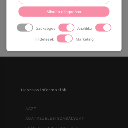
Minden elfogadása
Prestige neszesszer több színben
Szükséges
Analitika
6990
Ft
Hirdetések
Marketing
Hasznos információk
ÁSZF
ADATKEZELÉSI SZABÁLYZAT