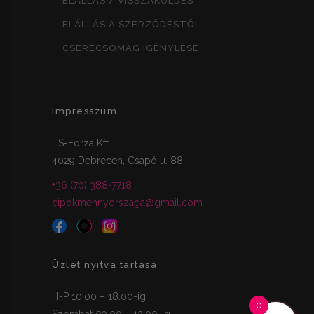
ELÁLLÁS / VISSZAKÜLDÉS
ELÁLLÁS A SZERZŐDÉSTŐL
CSERECSOMAG IGÉNYLÉSE
Impresszum
TS-Forza Kft
4029 Debrecen, Csapó u. 88.
+36 (70) 388-7718
cipokmennyorszaga@gmail.com
Üzlet nyitva tartása
H-P 10.00 – 18.00-ig
0