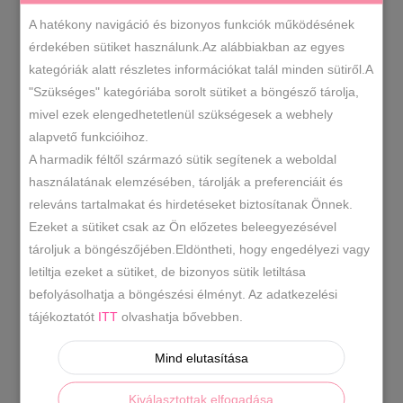
A hatékony navigáció és bizonyos funkciók működésének
EZÜST
1
érdekében sütiket használunk.Az alábbiakban az egyes
kategóriák alatt részletes információkat talál minden sütiről.A
"Szükséges" kategóriába sorolt sütiket a böngésző tárolja,
RENDEZÉS LEGÚJABB ALAPJÁN
mivel ezek elengedhetetlenül szükségesek a webhely
alapvető funkcióihoz.
A harmadik féltől származó sütik segítenek a weboldal
ÖSSZESEN 1 TALÁLAT
használatának elemzésében, tárolják a preferenciáit és
releváns tartalmakat és hirdetéseket biztosítanak Önnek.
SOLD
Ezeket a sütiket csak az Ön előzetes beleegyezésével
tároljuk a böngészőjében.Eldöntheti, hogy engedélyezi vagy
letiltja ezeket a sütiket, de bizonyos sütik letiltása
befolyásolhatja a böngészési élményt. Az adatkezelési
tájékoztatót
ITT
olvashatja bővebben.
OPCIÓK VÁLASZTÁSA
Mind elutasítása
Kiválasztottak elfogadása