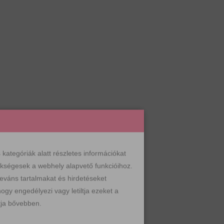
ategóriák alatt részletes információkat
zükségesek a webhely alapvető funkcióihoz.
leváns tartalmakat és hirdetéseket
ogy engedélyezi vagy letiltja ezeket a
ja bővebben.