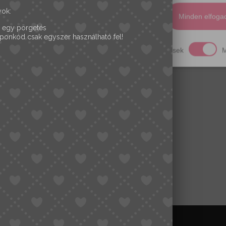
yok:
 elutasítása
Kiválasztottak elfogadása
Minden elfoga
 egy pörgetés
ponkód csak egyszer használható fel!
Szükséges
Analitika
Hirdetések
M