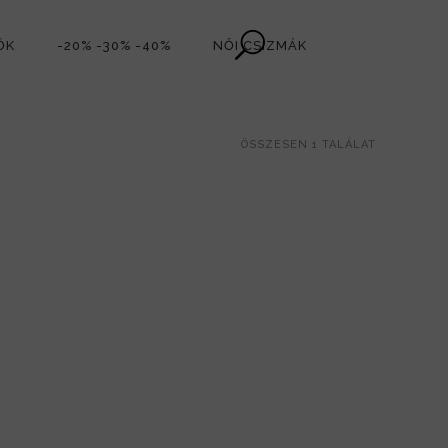
ŐK
-20% -30% -40%
NŐI CSIZMÁK
ÖSSZESEN 1 TALÁLAT