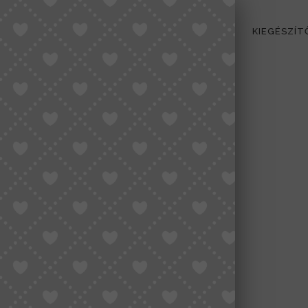
PŐK
TÁSKÁK
NŐI SZANDÁL/ PAPUCS
KIEGÉSZÍT
RENDEZÉS LEGÚJABB ALAPJÁN
-20%