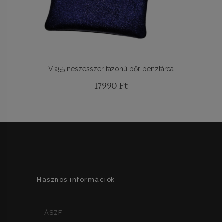
Via55 neszesszer fazonú bőr pénztárca
17990
Ft
Hasznos információk
ÁSZF