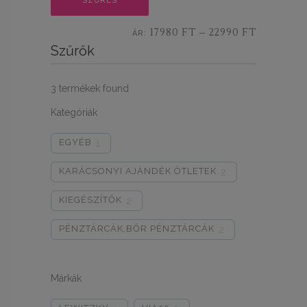
20% KEDVEZMÉNY
SZŰRÉS
7% KEDVEZMÉNY
ár
ár
RA!
17980 FT
22990 FT
ÁR:
—
LNAP PRÓBÁLD
MAJD LEGKÖZELEBB!
Szűrők
A MACSKA RÚGJA MEG...
15% KEDVEZMÉNY
10% KEDVEZMÉNY
C
S
A
K
E
G
Y
K
I
C
S
I
N
Ú
L
O
T
MAJDNEM...
3
termékek found
M
T
Kategóriák
EGYÉB
1
KARÁCSONYI AJÁNDÉK ÖTLETEK
2
KIEGÉSZÍTŐK
2
PÉNZTÁRCÁK,BŐR PÉNZTÁRCÁK
2
Márkák