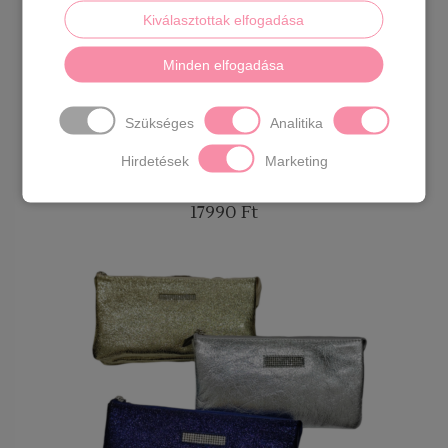
Kiválasztottak elfogadása
Minden elfogadása
Szükséges
Analitika
Hirdetések
Marketing
Via55 neszesszer fazonú bőr pénztárca
17990
Ft