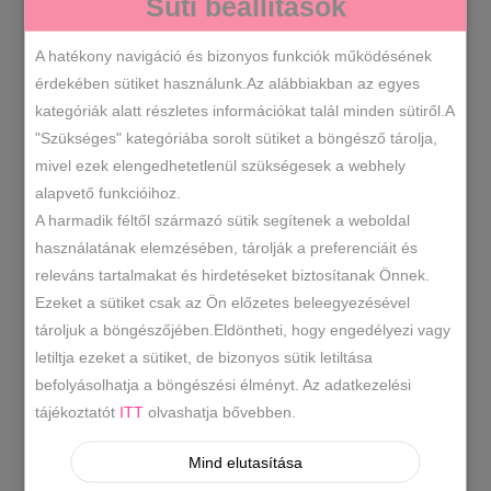
Süti beállítások
TOVÁBB OLVASOM
A hatékony navigáció és bizonyos funkciók működésének
érdekében sütiket használunk.Az alábbiakban az egyes
kategóriák alatt részletes információkat talál minden sütiről.A
"Szükséges" kategóriába sorolt sütiket a böngésző tárolja,
mivel ezek elengedhetetlenül szükségesek a webhely
alapvető funkcióihoz.
A harmadik féltől származó sütik segítenek a weboldal
Lewitzky neszesszer bőr pénztárca ezüst
használatának elemzésében, tárolják a preferenciáit és
22990
Ft
releváns tartalmakat és hirdetéseket biztosítanak Önnek.
Ezeket a sütiket csak az Ön előzetes beleegyezésével
tároljuk a böngészőjében.Eldöntheti, hogy engedélyezi vagy
letiltja ezeket a sütiket, de bizonyos sütik letiltása
befolyásolhatja a böngészési élményt. Az adatkezelési
tájékoztatót
ITT
olvashatja bővebben.
Mind elutasítása