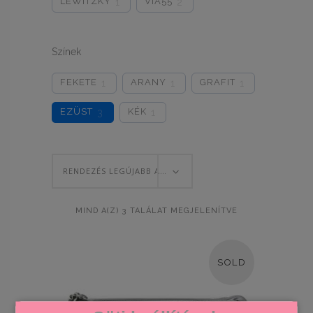
LEWITZKY
VIA55
1
2
Színek
FEKETE
ARANY
GRAFIT
1
1
1
EZÜST
KÉK
3
1
RENDEZÉS LEGÚJABB ALAPJÁN
SORTED
MIND A(Z) 3 TALÁLAT MEGJELENÍTVE
BY
SOLD
LATEST