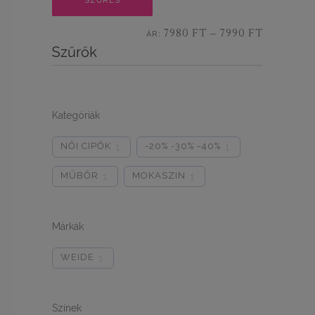
SZŰRÉS
ár
ár
7980 FT
7990 FT
ÁR:
—
Szűrők
Kategóriák
NŐI CIPŐK
-20% -30% -40%
1
1
MŰBŐR
MOKASZIN
1
1
Márkák
WEIDE
1
Színek