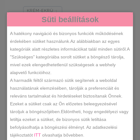
KRÉM-EKRÜ
1
Süti beállítások
A hatékony navigáció és bizonyos funkciók működésének
Cipőméretek
érdekében sütiket használunk.Az alábbiakban az egyes
36
37
38
39
1
1
1
1
kategóriák alatt részletes információkat talál minden sütiről.A
"Szükséges" kategóriába sorolt sütiket a böngésző tárolja,
40
41
42
1
1
1
mivel ezek elengedhetetlenül szükségesek a webhely
alapvető funkcióihoz.
A harmadik féltől származó sütik segítenek a weboldal
RENDEZÉS LEGÚJABB ALAPJÁN
használatának elemzésében, tárolják a preferenciáit és
releváns tartalmakat és hirdetéseket biztosítanak Önnek.
Ezeket a sütiket csak az Ön előzetes beleegyezésével
ÖSSZESEN 1 TALÁLAT
tároljuk a böngészőjében.Eldöntheti, hogy engedélyezi vagy
letiltja ezeket a sütiket, de bizonyos sütik letiltása
befolyásolhatja a böngészési élményt. Az adatkezelési
-20%
tájékoztatót
ITT
olvashatja bővebben.