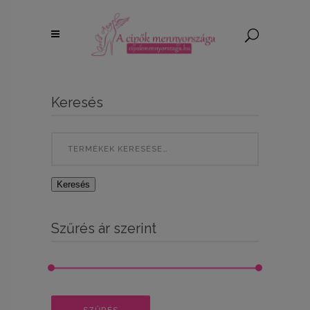
Keresés
Search
for:
Keresés
Szűrés ár szerint
Min
Max