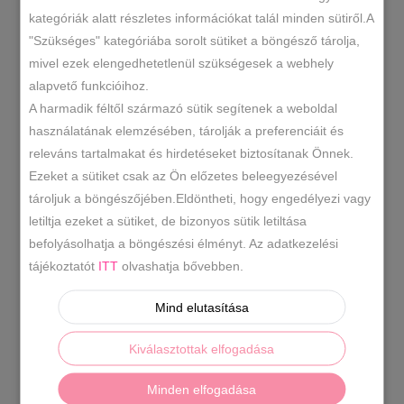
RENDEZÉS LEGÚJABB ALAPJÁN
kategóriák alatt részletes információkat talál minden sütiről.A
"Szükséges" kategóriába sorolt sütiket a böngésző tárolja,
ÖSSZESEN 1 TALÁLAT
mivel ezek elengedhetetlenül szükségesek a webhely
alapvető funkcióihoz.
A harmadik féltől származó sütik segítenek a weboldal
-20%
használatának elemzésében, tárolják a preferenciáit és
releváns tartalmakat és hirdetéseket biztosítanak Önnek.
Ezeket a sütiket csak az Ön előzetes beleegyezésével
tároljuk a böngészőjében.Eldöntheti, hogy engedélyezi vagy
letiltja ezeket a sütiket, de bizonyos sütik letiltása
befolyásolhatja a böngészési élményt. Az adatkezelési
tájékoztatót
ITT
olvashatja bővebben.
Mind elutasítása
Kiválasztottak elfogadása
Diana & Co válltáska több színben
Minden elfogadása