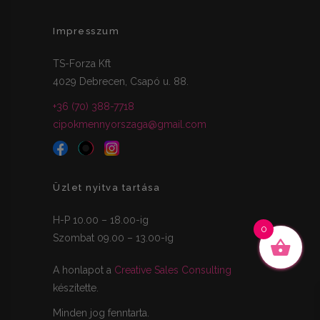
Impresszum
TS-Forza Kft
4029 Debrecen, Csapó u. 88.
+36 (70) 388-7718
cipokmennyorszaga@gmail.com
Üzlet nyitva tartása
H-P 10.00 – 18.00-ig
0
Szombat 09.00 – 13.00-ig
A honlapot a
Creative Sales Consulting
készítette.
Minden jog fenntarta.