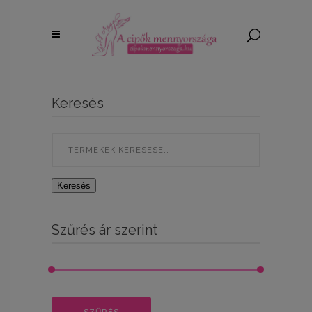
Keresés
Search
for:
Keresés
Szűrés ár szerint
Min
Max